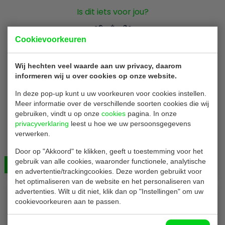
Is dit iets voor jou?
Cookievoorkeuren
Wij hechten veel waarde aan uw privacy, daarom
informeren wij u over cookies op onze website.
In deze pop-up kunt u uw voorkeuren voor cookies instellen.
Meer informatie over de verschillende soorten cookies die wij
gebruiken, vindt u op onze
cookies
pagina. In onze
privacyverklaring
leest u hoe we uw persoonsgegevens
Conpax placemats
verwerken.
Placemats | wegwerp | wit | B40 x H30 cm | 4 x 250
stuks
Door op "Akkoord" te klikken, geeft u toestemming voor het
gebruik van alle cookies, waaronder functionele, analytische
Bekijken
€ 41,00
en advertentie/trackingcookies. Deze worden gebruikt voor
het optimaliseren van de website en het personaliseren van
advertenties. Wilt u dit niet, klik dan op "Instellingen" om uw
cookievoorkeuren aan te passen.