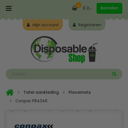
0
Bestellen
€ 0,-
Mijn account
Registreren
Tafel aankleding
Placemats
Conpax P84346