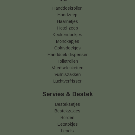
Handdoekrollen
Handzeep
Haarnetjes
Hotel zeep
Keukendoekjes
Mondkapjes
Opfrisdoekjes
Handdoek dispenser
Toiletrollen
Voedseletiketten
Vuilniszakken
Luchtverfrisser
Servies & Bestek
Besteksetjes
Bestekzakjes
Borden
Eetstokjes
Lepels