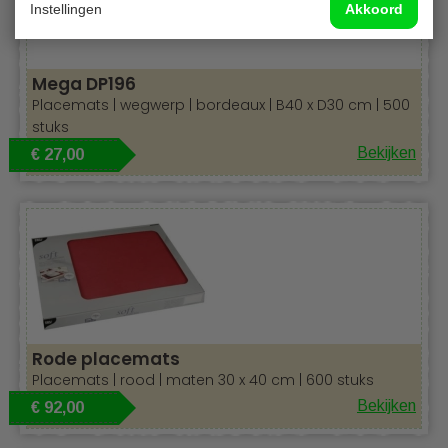
Instellingen
Akkoord
Mega DP196
Placemats | wegwerp | bordeaux | B40 x D30 cm | 500
stuks
Bekijken
€ 27,00
Zacht als stof
Rode placemats
Placemats | rood | maten 30 x 40 cm | 600 stuks
Bekijken
€ 92,00