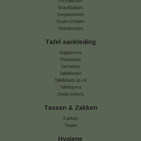
Pizzadozen
Snackbakjes
Soepkommen
Sushi schalen
Wokdoosjes
Tafel aankleding
Napperons
Placemats
Servetten
Tafelkleden
Tafelkleed op rol
Tafellopers
Onderzetters
Tassen & Zakken
Zakken
Tasjes
Hygiene