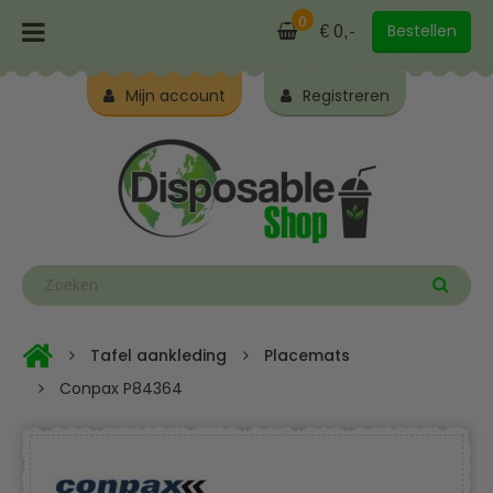
0
Bestellen
€ 0,-
Mijn account
Registreren
Tafel aankleding
Placemats
Conpax P84364