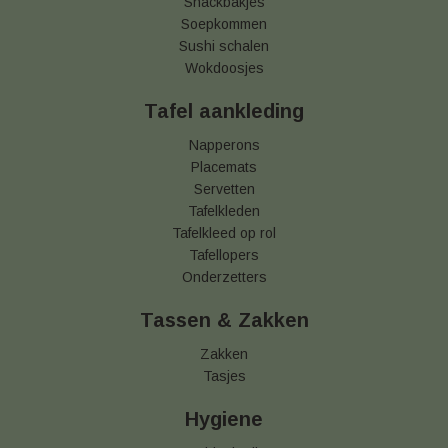
Snackbakjes
Soepkommen
Sushi schalen
Wokdoosjes
Tafel aankleding
Napperons
Placemats
Servetten
Tafelkleden
Tafelkleed op rol
Tafellopers
Onderzetters
Tassen & Zakken
Zakken
Tasjes
Hygiene