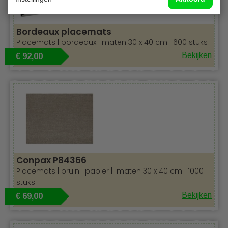
Bordeaux placemats
Placemats | bordeaux | maten 30 x 40 cm | 600 stuks
Bekijken
€ 92,00
Conpax P84366
Placemats | bruin | papier | maten 30 x 40 cm | 1000
stuks
Bekijken
€ 69,00