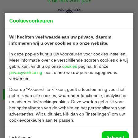
Is dit iets voor jou?
Cookievoorkeuren
Wij hechten veel waarde aan uw privacy, daarom
informeren wij u over cookies op onze website.
In deze pop-up kunt u uw voorkeuren voor cookies instellen.
Meer informatie over de verschillende soorten cookies die wij
gebruiken, vindt u op onze
cookies
pagina. In onze
Placemat DP194
privacyverklaring
leest u hoe we uw persoonsgegevens
Placemats | wegwerp | lichtbruin | B40 x H30 cm | 500
verwerken.
stuks
Door op "Akkoord" te klikken, geeft u toestemming voor het
Bekijken
€ 28,00
gebruik van alle cookies, waaronder functionele, analytische
en advertentie/trackingcookies. Deze worden gebruikt voor
het optimaliseren van de website en het personaliseren van
advertenties. Wilt u dit niet, klik dan op "Instellingen" om uw
cookievoorkeuren aan te passen.
Instellingen
Akkoord