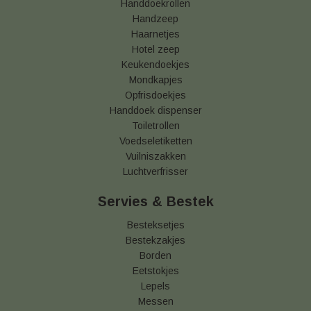
Handdoekrollen
Handzeep
Haarnetjes
Hotel zeep
Keukendoekjes
Mondkapjes
Opfrisdoekjes
Handdoek dispenser
Toiletrollen
Voedseletiketten
Vuilniszakken
Luchtverfrisser
Servies & Bestek
Besteksetjes
Bestekzakjes
Borden
Eetstokjes
Lepels
Messen