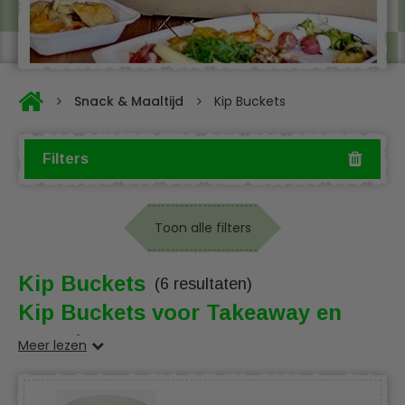
Snack & Maaltijd
Kip Buckets
Filters
Toon alle filters
Kip Buckets
(6 resultaten)
Kip Buckets voor Takeaway en
Catering
Meer lezen
Bent u op zoek naar de perfecte verpakkingsoplossing