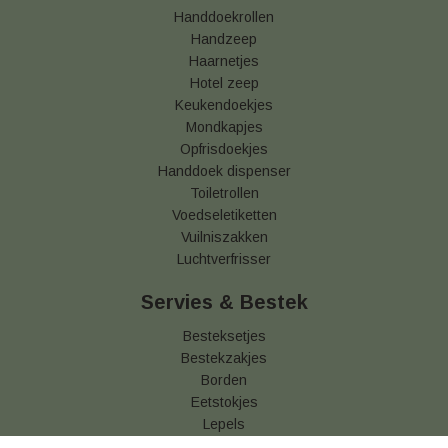
Handdoekrollen
Handzeep
Haarnetjes
Hotel zeep
Keukendoekjes
Mondkapjes
Opfrisdoekjes
Handdoek dispenser
Toiletrollen
Voedseletiketten
Vuilniszakken
Luchtverfrisser
Servies & Bestek
Besteksetjes
Bestekzakjes
Borden
Eetstokjes
Lepels
Messen