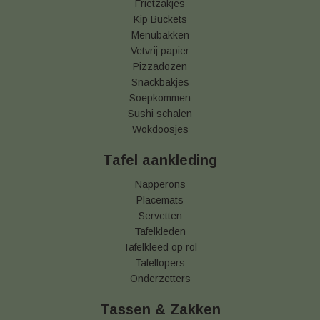
Frietzakjes
Kip Buckets
Menubakken
Vetvrij papier
Pizzadozen
Snackbakjes
Soepkommen
Sushi schalen
Wokdoosjes
Tafel aankleding
Napperons
Placemats
Servetten
Tafelkleden
Tafelkleed op rol
Tafellopers
Onderzetters
Tassen & Zakken