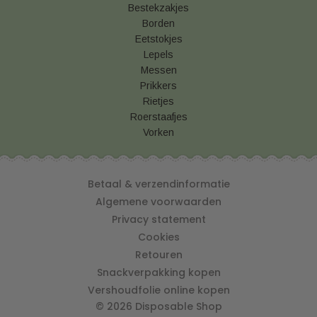
Bestekzakjes
Borden
Eetstokjes
Lepels
Messen
Prikkers
Rietjes
Roerstaafjes
Vorken
Betaal & verzendinformatie
Algemene voorwaarden
Privacy statement
Cookies
Retouren
Snackverpakking kopen
Vershoudfolie online kopen
© 2026 Disposable Shop