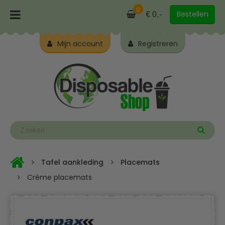
0
Bestellen
€ 0,-
Mijn account
Registreren
Tafel aankleding
Placemats
Crème placemats