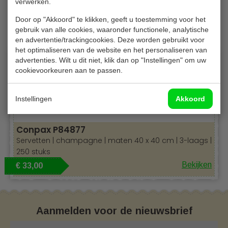
verwerken.
Gerelateerde producten
Door op "Akkoord" te klikken, geeft u toestemming voor het
gebruik van alle cookies, waaronder functionele, analytische
en advertentie/trackingcookies. Deze worden gebruikt voor
het optimaliseren van de website en het personaliseren van
advertenties. Wilt u dit niet, klik dan op "Instellingen" om uw
cookievoorkeuren aan te passen.
Instellingen
Akkoord
Conpax P84877
Servetten | champagne | maten 40 x 40 cm | 3-laags |
250 stuks
Bekijken
€ 33,00
Aanmelden voor de nieuwsbrief