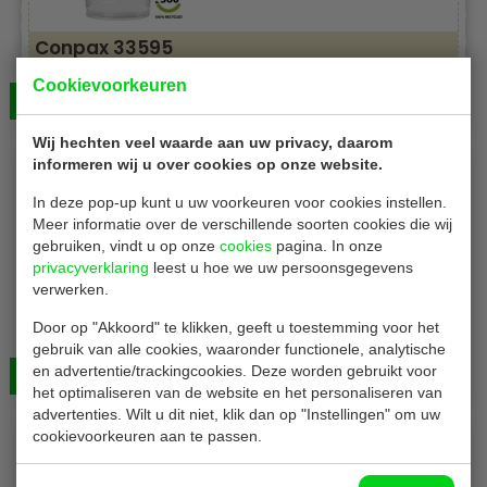
Conpax 33595
Bierglazen | wegwerp | Inhoud 400/550 ml | 800 stuks
Cookievoorkeuren
Bekijken
€ 82,00
Wij hechten veel waarde aan uw privacy, daarom
informeren wij u over cookies op onze website.
In deze pop-up kunt u uw voorkeuren voor cookies instellen.
Meer informatie over de verschillende soorten cookies die wij
gebruiken, vindt u op onze
cookies
pagina. In onze
privacyverklaring
leest u hoe we uw persoonsgegevens
verwerken.
DS Bierbekers
Door op "Akkoord" te klikken, geeft u toestemming voor het
Bierglazen | wegwerp | Inhoud 550 ml | 800 stuks
gebruik van alle cookies, waaronder functionele, analytische
en advertentie/trackingcookies. Deze worden gebruikt voor
Bekijken
€ 87,00
het optimaliseren van de website en het personaliseren van
advertenties. Wilt u dit niet, klik dan op "Instellingen" om uw
cookievoorkeuren aan te passen.
Recyclebaar