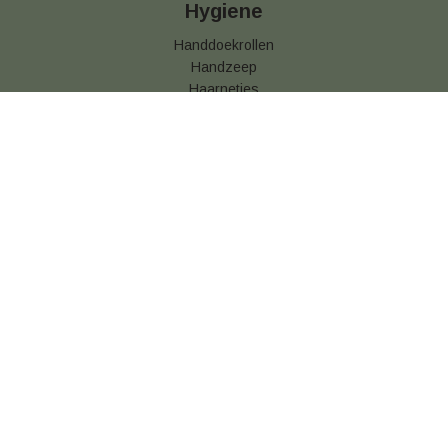
Hygiene
Handdoekrollen
Handzeep
Haarnetjes
Hotel zeep
Keukendoekjes
Mondkapjes
Opfrisdoekjes
Handdoek dispenser
Toiletrollen
Voedseletiketten
Vuilniszakken
Luchtverfrisser
Servies & Bestek
Besteksetjes
Bestekzakjes
Borden
Eetstokjes