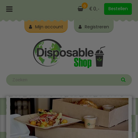
0
Bestellen
€ 0,-
Mijn account
Registreren