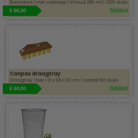
Bierbekers | met vulstreep | inhoud 285 ml | 1.000 stuks
evenementen
Hygiënisch en eenvoudig weg te gooien na gebruik
Bekijken
€ 66,00
Beschikbaar in verschillende formaten voor alle
toepassingen
Of u nu een
horecazaak, foodtruck, kantine of
festivalbar
runt, deze
wegwerp bierbekers
bieden een
handige en efficiënte oplossing voor het snel en
probleemloos serveren van drankjes. Bestel vandaag nog
en zorg voor een vlekkeloze drankbeleving op uw
evenement!
Conpax draagtray
Draagtray | bier | 12 x 9,5 x 62 cm | aantal 150 stuks
Bekijken
€ 69,00