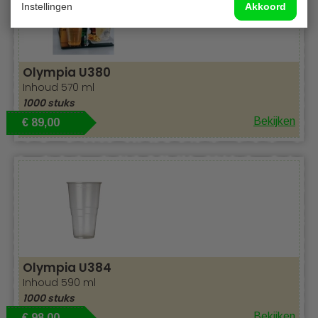
Instellingen
Akkoord
Olympia U380
Inhoud 570 ml
1000 stuks
Bekijken
€ 89,00
Recyclebaar
Olympia U384
Inhoud 590 ml
1000 stuks
Bekijken
€ 98,00