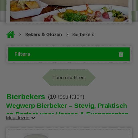
Bekers & Glazen
Bierbekers
Filters
Toon alle filters
Bierbekers
(10 resultaten)
Wegwerp Bierbeker – Stevig, Praktisch
en Perfect voor Horeca & Evenementen
Meer lezen
Deze
wegwerp bierbeker
van stevig plastic is de ideale
keuze voor het serveren van
koude biertjes
op
festivals,