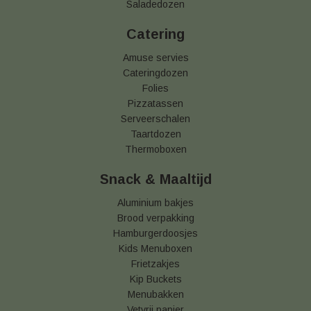
Saladedozen
Catering
Amuse servies
Cateringdozen
Folies
Pizzatassen
Serveerschalen
Taartdozen
Thermoboxen
Snack & Maaltijd
Aluminium bakjes
Brood verpakking
Hamburgerdoosjes
Kids Menuboxen
Frietzakjes
Kip Buckets
Menubakken
Vetvrij papier