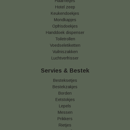
Haarnetjes
Hotel zeep
Keukendoekjes
Mondkapjes
Opfrisdoekjes
Handdoek dispenser
Toiletrollen
Voedseletiketten
Vuilniszakken
Luchtverfrisser
Servies & Bestek
Besteksetjes
Bestekzakjes
Borden
Eetstokjes
Lepels
Messen
Prikkers
Rietjes