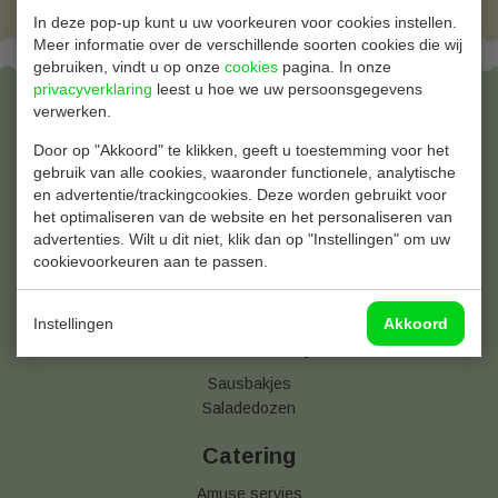
In deze pop-up kunt u uw voorkeuren voor cookies instellen.
Meer informatie over de verschillende soorten cookies die wij
gebruiken, vindt u op onze
cookies
pagina. In onze
privacyverklaring
leest u hoe we uw persoonsgegevens
Bekers & Glazen
verwerken.
Door op "Akkoord" te klikken, geeft u toestemming voor het
Bierbekers
gebruik van alle cookies, waaronder functionele, analytische
Borrelglaasjes
en advertentie/trackingcookies. Deze worden gebruikt voor
Champagneglazen
het optimaliseren van de website en het personaliseren van
Koffiebekers
advertenties. Wilt u dit niet, klik dan op "Instellingen" om uw
Limonadebekers
cookievoorkeuren aan te passen.
Wijnglazen
IJsbekers
Instellingen
Akkoord
Salade & Cups
Sausbakjes
Saladedozen
Catering
Amuse servies