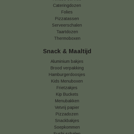
Cateringdozen
Folies
Pizzatassen
Serveerschalen
Taartdozen
Thermoboxen
Snack & Maaltijd
Aluminium bakjes
Brood verpakking
Hamburgerdoosjes
Kids Menuboxen
Frietzakjes
Kip Buckets
Menubakken
Vetvrij papier
Pizzadozen
Snackbakjes
Soepkommen
Sushi schalen