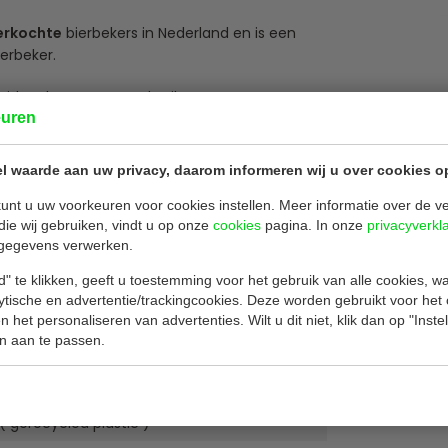
erkochte
bierbekers in Nederland en is een
ierbeker.
, ideaal voor grootverbruikers.
euren
riendelijker met deze praktische en
l waarde aan uw privacy, daarom informeren wij u over cookies o
unt u uw voorkeuren voor cookies instellen. Meer informatie over de ve
die wij gebruiken, vindt u op onze
cookies
pagina. In onze
privacyverkl
gegevens verwerken.
268
" te klikken, geeft u toestemming voor het gebruik van alle cookies, 
ml
lytische en advertentie/trackingcookies. Deze worden gebruikt voor het
 10,8 cm
 het personaliseren van advertenties. Wilt u dit niet, klik dan op "Inst
n aan te passen.
stuks
sparant
( gerecycled plastic )