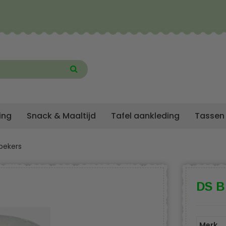
ing
Snack & Maaltijd
Tafel aankleding
Tassen
rbekers
DS B
Merk