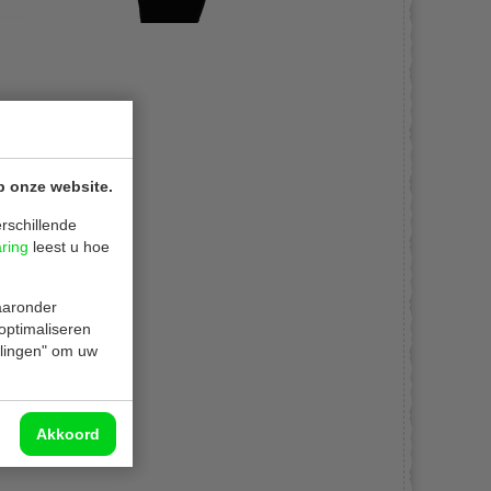
p onze website.
rschillende
aring
leest u hoe
waaronder
 optimaliseren
ellingen" om uw
Akkoord