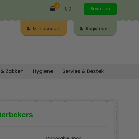
0
Bestellen
€ 0,-
Mijn account
Registreren
 & Zakken
Hygiene
Servies & Bestek
ierbekers
Disposable Shop