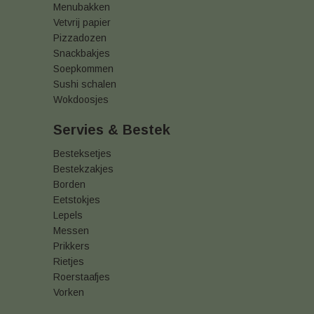
Menubakken
Vetvrij papier
Pizzadozen
Snackbakjes
Soepkommen
Sushi schalen
Wokdoosjes
Servies & Bestek
Besteksetjes
Bestekzakjes
Borden
Eetstokjes
Lepels
Messen
Prikkers
Rietjes
Roerstaafjes
Vorken