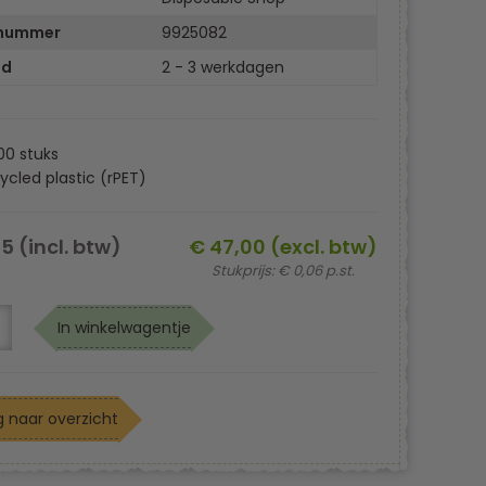
lnummer
9925082
jd
2 - 3 werkdagen
00 stuks
cled plastic (rPET)
5 (incl. btw)
€ 47,00 (excl. btw)
Stukprijs: € 0,06 p.st.
In winkelwagentje
 naar overzicht