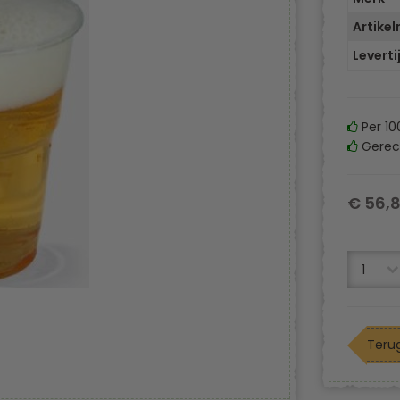
Artike
Leverti
Per 10
Gerecy
€ 56,8
Terug