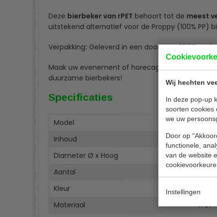
Deze
bierbeker van rPET
behoort tot de
meest v
uitstekend alternatief voor de Proppy (100% PP) b
Verpakking
:
Geleverd in een doos met
1000 stuks
Cookievoork
Maak uw evenement of horecagelegenheid milieuv
duurzame bierbekers!
Wij hechten vee
Specificaties
In deze pop-up k
soorten cookies 
we uw persoons
Model
9988
Door op "Akkoord
Inhoud
250 
functionele, ana
Diameter Ø x Hoog
7,8 x
van de website en
cookievoorkeure
Aantal
1000 
Kleur
Tran
Instellingen
Materiaal
rPET 