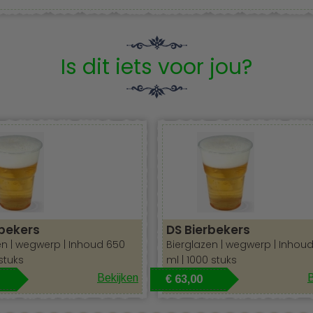
Is dit iets voor jou?
rbekers
DS Bierbekers
en | wegwerp | Inhoud 650
Bierglazen | wegwerp | Inhou
stuks
ml | 1000 stuks
Bekijken
B
€ 63,00