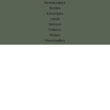
Bestekzakjes
Borden
Eetstokjes
Lepels
Messen
Prikkers
Rietjes
Roerstaafjes
Vorken
Betaal & verzendinformatie
Algemene voorwaarden
Privacy statement
Cookies
Retouren
Snackverpakking kopen
Vershoudfolie online kopen
© 2026 Disposable Shop