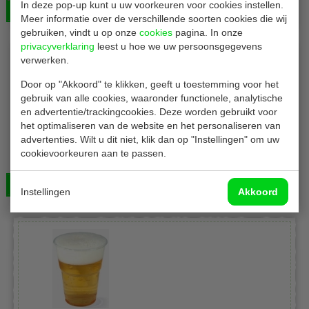
In deze pop-up kunt u uw voorkeuren voor cookies instellen.
Bekijken
€ 89,00
Meer informatie over de verschillende soorten cookies die wij
gebruiken, vindt u op onze
cookies
pagina. In onze
privacyverklaring
leest u hoe we uw persoonsgegevens
verwerken.
Door op "Akkoord" te klikken, geeft u toestemming voor het
gebruik van alle cookies, waaronder functionele, analytische
en advertentie/trackingcookies. Deze worden gebruikt voor
het optimaliseren van de website en het personaliseren van
advertenties. Wilt u dit niet, klik dan op "Instellingen" om uw
eGreen Bierbekers
cookievoorkeuren aan te passen.
Bierbekers | met vulstreep | inhoud 285 ml | 1.000 stuks
Bekijken
€ 66,00
Instellingen
Akkoord