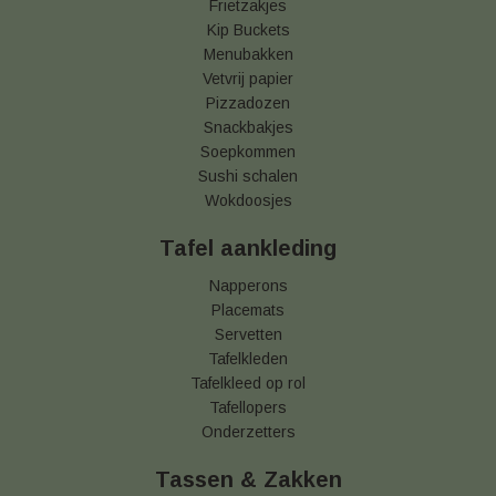
Frietzakjes
Kip Buckets
Menubakken
Vetvrij papier
Pizzadozen
Snackbakjes
Soepkommen
Sushi schalen
Wokdoosjes
Tafel aankleding
Napperons
Placemats
Servetten
Tafelkleden
Tafelkleed op rol
Tafellopers
Onderzetters
Tassen & Zakken