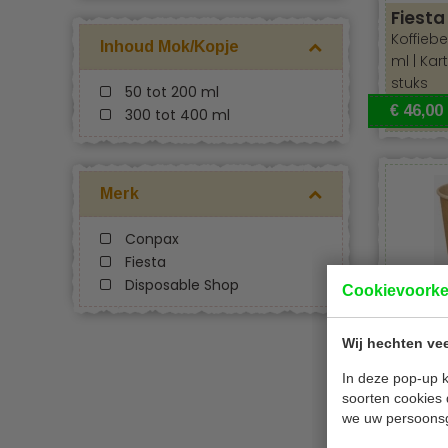
Fiesta
Koffiebe
Inhoud Mok/Kopje
ml | Kar
stuks
50 tot 200 ml
€ 46,00
300 tot 400 ml
Merk
Conpax
Fiesta
Disposable Shop
Cookievoork
DS Kof
Wij hechten vee
Koffiebe
look |
in
In deze pop-up k
soorten cookies 
1000 st
we uw persoons