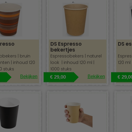
ertjes
Espresso bekertjes
presso
DS Espresso
DS e
bekertjes
obekers | bruin
Espressobekers | naturel
Espres
inten |
inhoud 120
look |
inhoud 120 ml |
120 ml 
0 stuks
1000 stuks
Bekijken
Bekijken
€ 29,00
€ 29,0
aar