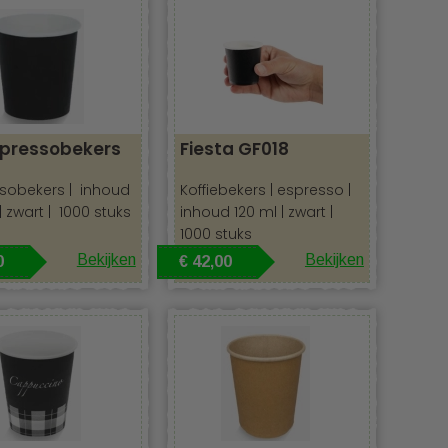
spressobekers
Fiesta GF018
sobekers | inhoud
Koffiebekers | espresso |
| zwart | 1000 stuks
inhoud 120 ml | zwart |
1000 stuks
Bekijken
Bekijken
0
€ 42,00