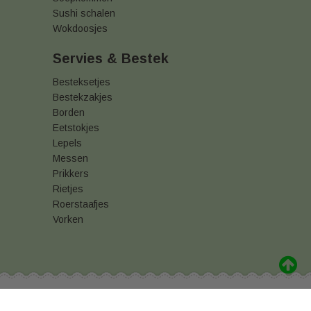
Sushi schalen
Wokdoosjes
Servies & Bestek
Besteksetjes
Bestekzakjes
Borden
Eetstokjes
Lepels
Messen
Prikkers
Rietjes
Roerstaafjes
Vorken
akking kopen
Vershoudfolie online kopen