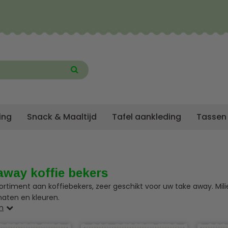
ing
Snack & Maaltijd
Tafel aankleding
Tassen
away koffie bekers
ortiment aan koffiebekers, zeer geschikt voor uw take away. Mili
aten en kleuren.
n
at voor meer informatie.