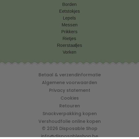
Borden
Eetstokjes
Lepels
Messen
Prikkers
Rietjes
Roerstaafjes
Vorken
Betaal & verzendinformatie
Algemene voorwaarden
Privacy statement
Cookies
Retouren
Snackverpakking kopen
Vershoudfolie online kopen
© 2026 Disposable Shop
info@disposableshop.be