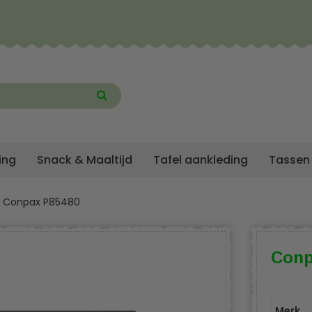
ing
Snack & Maaltijd
Tafel aankleding
Tassen
Conpax P85480
Conp
Merk