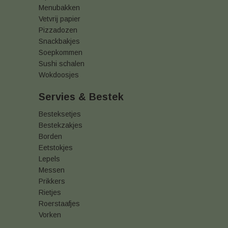
Menubakken
Vetvrij papier
Pizzadozen
Snackbakjes
Soepkommen
Sushi schalen
Wokdoosjes
Servies & Bestek
Besteksetjes
Bestekzakjes
Borden
Eetstokjes
Lepels
Messen
Prikkers
Rietjes
Roerstaafjes
Vorken