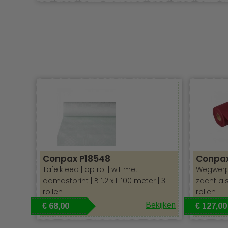
Zacht als s
Conpax P18548
Conpax
Tafelkleed | op rol | wit met
Wegwerp 
damastprint | B 1.2 x L 100 meter | 3
zacht als 
rollen
rollen
Bekijken
€ 68,00
€ 127,00