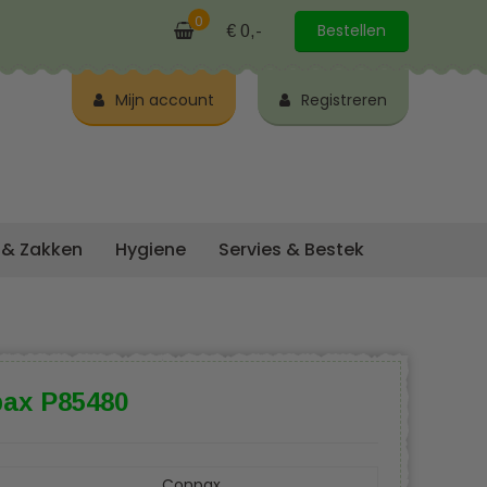
0
Bestellen
€ 0,-
Mijn account
Registreren
 & Zakken
Hygiene
Servies & Bestek
ax P85480
Conpax