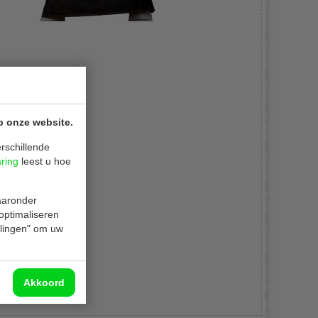
p onze website.
rschillende
aring
leest u hoe
waaronder
 optimaliseren
ellingen" om uw
Akkoord