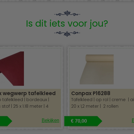
Is dit iets voor jou?
tof
 wegwerp tafelkleed
Conpax P16288
tafelkleed | bordeaux |
Tafelkleed | op rol | creme | ai
stof | 25 x 1.18 meter | 4
20 x 1,2 meter | 2 rollen
Bekijken
B
€ 70,00