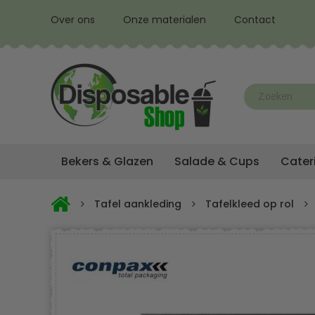
Over ons
Onze materialen
Contact
Bekers & Glazen
Salade & Cups
Cater
Tafel aankleding
Tafelkleed op rol