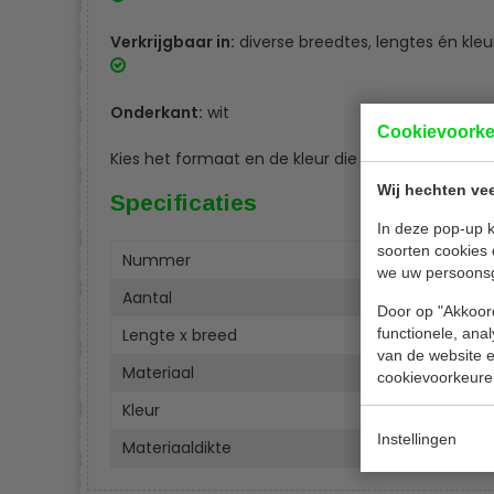
Verkrijgbaar in:
diverse breedtes, lengtes én kle
Onderkant:
wit
Cookievoork
Kies het formaat en de kleur die bij jouw gelegenh
Wij hechten vee
Specificaties
In deze pop-up k
soorten cookies 
Nummer
P854
we uw persoons
Aantal
12 st
Door op "Akkoord
Lengte x breed
functionele, ana
6 x 1
van de website en
Materiaal
Papie
cookievoorkeure
Kleur
Turko
Instellingen
Materiaaldikte
42 g