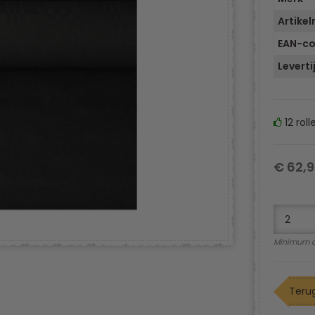
Artike
EAN-c
Leverti
12 roll
€ 62,9
Minimum a
Terug