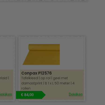
Conpax P12576
rlaid |
Tafelkleed | op rol | geel met
damastprint | B 1 x L 50 meter | 4
rollen
ekijken
Bekijken
€ 84,00