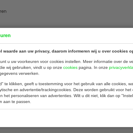
uren
euren
eid past!
l waarde aan uw privacy, daarom informeren wij u over cookies o
unt u uw voorkeuren voor cookies instellen. Meer informatie over de ve
die wij gebruiken, vindt u op onze
cookies
pagina. In onze
privacyverkl
75
gegevens verwerken.
uks
" te klikken, geeft u toestemming voor het gebruik van alle cookies, 
lytische en advertentie/trackingcookies. Deze worden gebruikt voor het
.2 meter
 het personaliseren van advertenties. Wilt u dit niet, klik dan op "Inst
r
n aan te passen.
ois
/m²