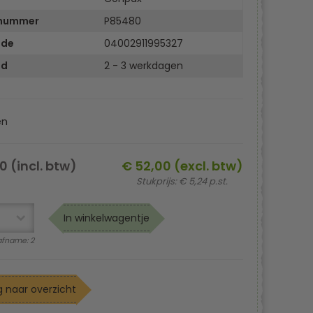
lnummer
P85480
ode
04002911995327
jd
2 - 3 werkdagen
en
0 (incl. btw)
€ 52,00 (excl. btw)
Stukprijs: € 5,24 p.st.
In winkelwagentje
fname: 2
 naar overzicht