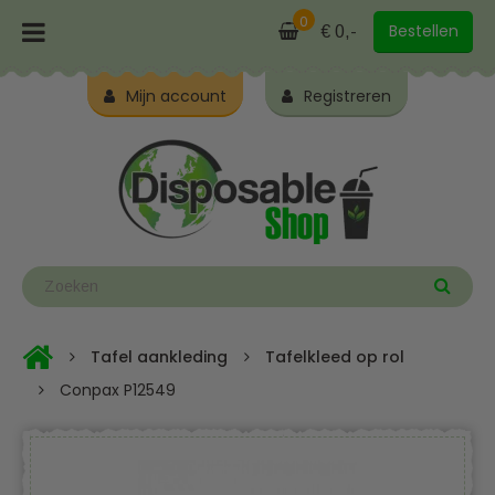
0
Bestellen
€ 0,-
Mijn account
Registreren
Tafel aankleding
Tafelkleed op rol
Conpax P12549