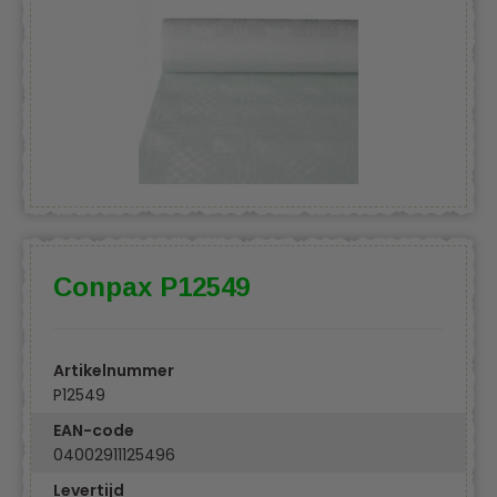
Conpax P12549
Artikelnummer
P12549
EAN-code
04002911125496
Levertijd