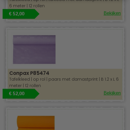
6 meter | 12 rollen
Bekijken
€ 52,00
Conpax P85474
Tafelkleed | op rol | paars met damastprint | B 1.2 x L 6
meter | 12 rollen
Bekijken
€ 52,00