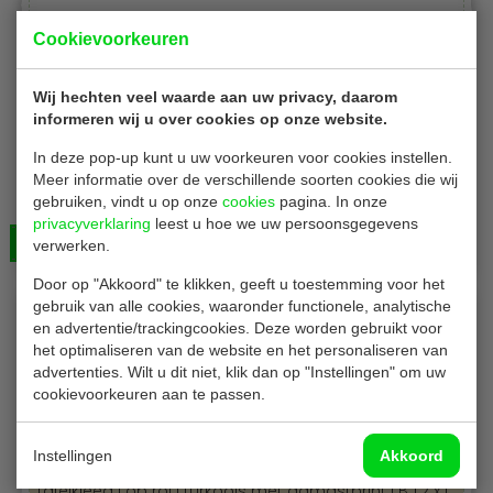
Cookievoorkeuren
Wij hechten veel waarde aan uw privacy, daarom
informeren wij u over cookies op onze website.
In deze pop-up kunt u uw voorkeuren voor cookies instellen.
Conpax P12572
Meer informatie over de verschillende soorten cookies die wij
Tafelkleed | op rol | groen met damastprint | B 1 x L 50
gebruiken, vindt u op onze
cookies
pagina. In onze
meter | 4 rollen
privacyverklaring
leest u hoe we uw persoonsgegevens
Bekijken
€ 84,00
verwerken.
Door op "Akkoord" te klikken, geeft u toestemming voor het
gebruik van alle cookies, waaronder functionele, analytische
en advertentie/trackingcookies. Deze worden gebruikt voor
het optimaliseren van de website en het personaliseren van
advertenties. Wilt u dit niet, klik dan op "Instellingen" om uw
cookievoorkeuren aan te passen.
Instellingen
Akkoord
Conpax P85475
Tafelkleed | op rol | turkoois met damastprint | B 1.2 x L