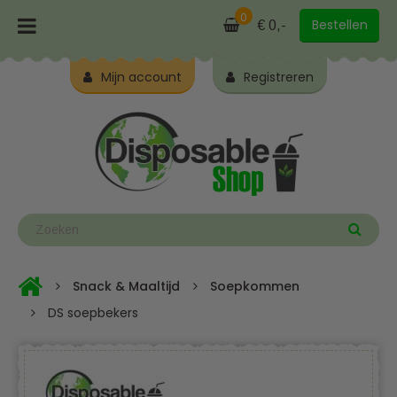
0
Bestellen
€ 0,-
Mijn account
Registreren
Snack & Maaltijd
Soepkommen
DS soepbekers