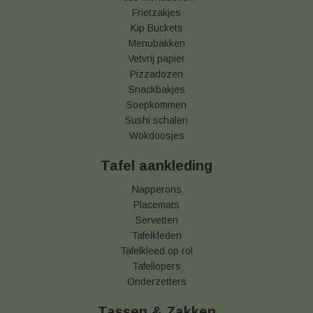
Frietzakjes
Kip Buckets
Menubakken
Vetvrij papier
Pizzadozen
Snackbakjes
Soepkommen
Sushi schalen
Wokdoosjes
Tafel aankleding
Napperons
Placemats
Servetten
Tafelkleden
Tafelkleed op rol
Tafellopers
Onderzetters
Tassen & Zakken