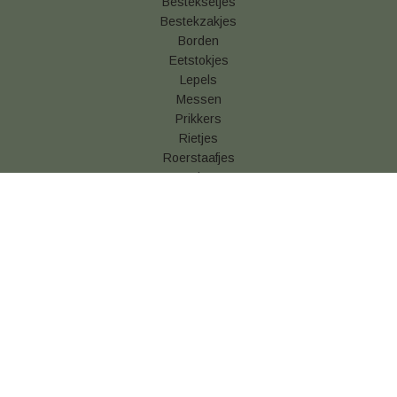
Besteksetjes
Bestekzakjes
Borden
Eetstokjes
Lepels
Messen
Prikkers
Rietjes
Roerstaafjes
Vorken
Betaal & verzendinformatie
Algemene voorwaarden
Privacy statement
Cookies
Retouren
Snackverpakking kopen
Vershoudfolie online kopen
© 2026 Disposable Shop