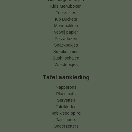
Kids Menuboxen
Frietzakjes
Kip Buckets
Menubakken
Vetvrij papier
Pizzadozen
Snackbakjes
Soepkommen
Sushi schalen
Wokdoosjes
Tafel aankleding
Napperons
Placemats
Servetten
Tafelkleden
Tafelkleed op rol
Tafellopers
Onderzetters