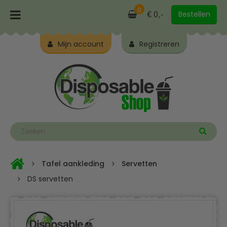
0
Bestellen
€ 0,-
Mijn account
Registreren
Tafel aankleding
Servetten
DS servetten