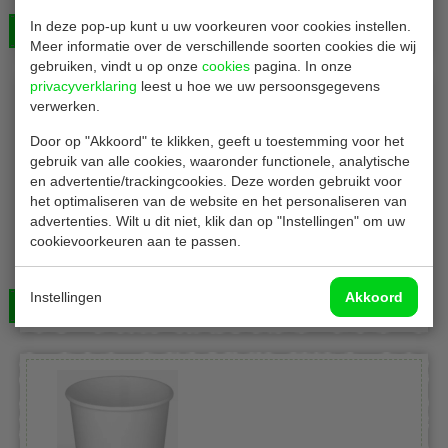
| 1000 Stuks
In deze pop-up kunt u uw voorkeuren voor cookies instellen.
Bekijken
€ 141,00
Meer informatie over de verschillende soorten cookies die wij
gebruiken, vindt u op onze
cookies
pagina. In onze
privacyverklaring
leest u hoe we uw persoonsgegevens
verwerken.
Door op "Akkoord" te klikken, geeft u toestemming voor het
gebruik van alle cookies, waaronder functionele, analytische
en advertentie/trackingcookies. Deze worden gebruikt voor
het optimaliseren van de website en het personaliseren van
advertenties. Wilt u dit niet, klik dan op "Instellingen" om uw
DS aluminium bakjes
cookievoorkeuren aan te passen.
Aluminium Schalen | inhoud 1520 ml | B25 x D13 x H7 cm
| 800 Stuks
Instellingen
Akkoord
Bekijken
€ 168,00