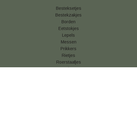
Besteksetjes
Bestekzakjes
Borden
Eetstokjes
Lepels
Messen
Prikkers
Rietjes
Roerstaafjes
Vorken
Betaal & verzendinformatie
Algemene voorwaarden
Privacy statement
Cookies
Retouren
Snackverpakking kopen