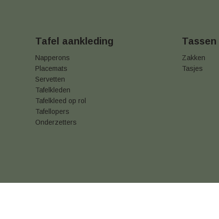
Tafel aankleding
Tassen
Napperons
Zakken
Placemats
Tasjes
Servetten
Tafelkleden
Tafelkleed op rol
Tafellopers
Onderzetters
Betaal & verzendinformatie
Algemene voorwaar