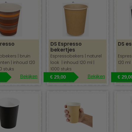
ertjes
Espresso bekertjes
presso
DS Espresso
DS e
bekertjes
obekers | bruin
Espressobekers | naturel
Espres
inten |
inhoud 120
look |
inhoud 120 ml |
120 ml 
0 stuks
1000 stuks
Bekijken
Bekijken
€ 29,00
€ 29,0
aar