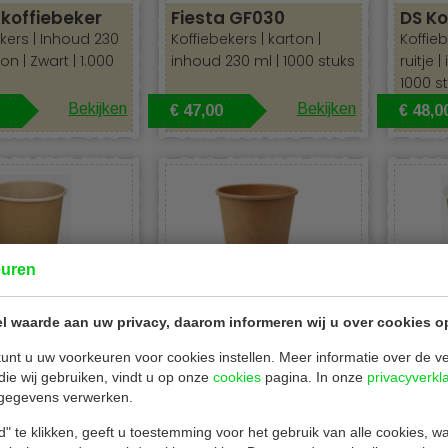
 koffiebeker
Fiesta GF030
DS Ko
kers | Inhoud 230
Koffiebekers | karton |
Koffie
ton | Zwart | 1.000
inhoud 230 ml | 1000 stuks
ruitje |
1000 s
Bekijken
Bekijken
€ 47,00
€ 48,0
euren
fiebekers
Conpax 77612
DS Ko
l waarde aan uw privacy, daarom informeren wij u over cookies o
kers | naturel
Koffiebekers | inhoud 237
Koffieb
unt u uw voorkeuren voor cookies instellen. Meer informatie over de ve
houd 230 ml |
ml | karton | 1000 stuks
tinten |
die wij gebruiken, vindt u op onze
cookies
pagina. In onze
privacyverkl
gegevens verwerken.
uks
1000 s
" te klikken, geeft u toestemming voor het gebruik van alle cookies, 
Bekijken
Bekijken