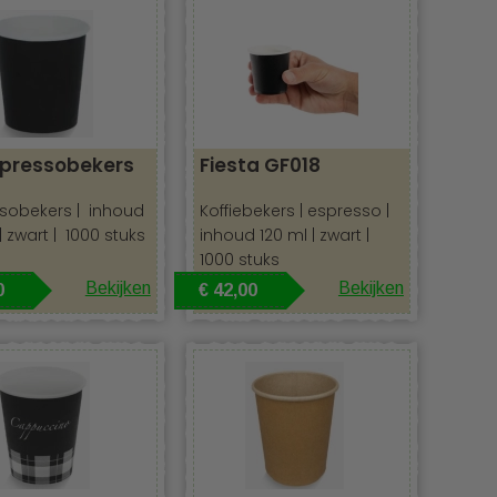
spressobekers
Fiesta GF018
sobekers | inhoud
Koffiebekers | espresso |
| zwart | 1000 stuks
inhoud 120 ml | zwart |
1000 stuks
Bekijken
Bekijken
0
€ 42,00