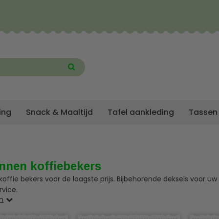
ing
Snack & Maaltijd
Tafel aankleding
Tassen
nnen koffiebekers
koffie bekers voor de laagste prijs. Bijbehorende deksels voor 
rvice.
n
s groot assortiment voor nog meer to-go bekers in verschillende