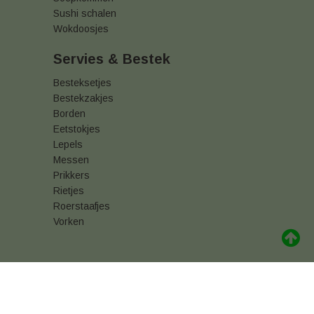
Sushi schalen
Wokdoosjes
Servies & Bestek
Besteksetjes
Bestekzakjes
Borden
Eetstokjes
Lepels
Messen
Prikkers
Rietjes
Roerstaafjes
Vorken
akking kopen
Vershoudfolie online kopen