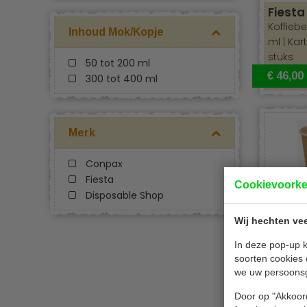
Fiesta
Koffiebe
Inhoud Mok/Kopje
ml | Kar
stuks
50 tot 200 ml
€ 46,00
300 tot 400 ml
Merk
Conpax
Fiesta
Cookievoork
Disposable Shop
DS Kof
Wij hechten vee
Koffiebe
In deze pop-up k
look |
in
soorten cookies 
we uw persoons
1000 st
Door op "Akkoord