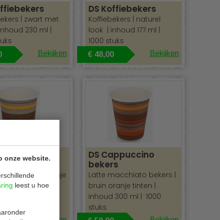
ffiebekers
DS Koffiebekers
bekers | zwart met
Koffiebekers | naturel
inhoud 230 ml |
look |
inhoud 177 ml |
tuks
1000 stuks
Bekijken
Bekijken
0
€ 48,00
ffiebekers
DS Cappuccino
p onze website.
bekers
ekers | bruin oranje
Latte macchiato bekers |
rschillende
inhoud 230 ml |
bruin oranje tinten |
aring
leest u hoe
tuks
inhoud 300 ml | 1000
stuks
waaronder
Bekijken
Bekijken