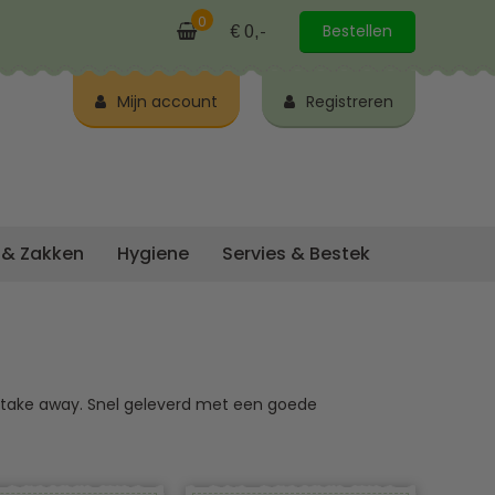
0
Bestellen
€ 0,-
Mijn account
Registreren
 & Zakken
Hygiene
Servies & Bestek
uw take away. Snel geleverd met een goede
 soorten maten, kleuren & materialen.