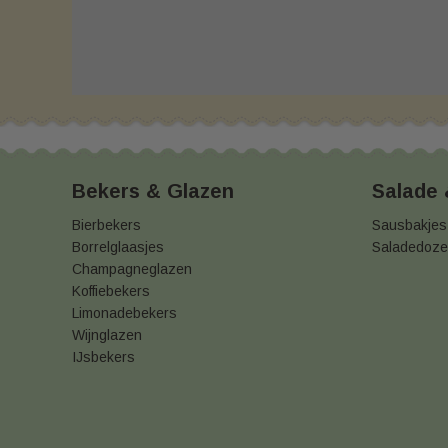
Bekers & Glazen
Salade
Bierbekers
Sausbakjes
Borrelglaasjes
Saladedoz
Champagneglazen
Koffiebekers
Limonadebekers
Wijnglazen
IJsbekers