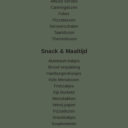
Amuse servies
Cateringdozen
Folies
Pizzatassen
Serveerschalen
Taartdozen
Thermoboxen
Snack & Maaltijd
Aluminium bakjes
Brood verpakking
Hamburgerdoosjes
Kids Menuboxen
Frietzakjes
Kip Buckets
Menubakken
Vetvrij papier
Pizzadozen
Snackbakjes
Soepkommen