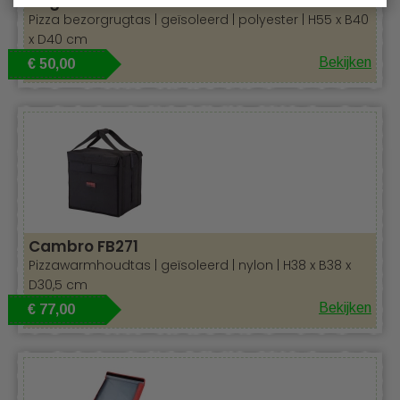
Vogue FS437
Pizza bezorgrugtas | geïsoleerd | polyester | H55 x B40
x D40 cm
Bekijken
€ 50,00
Cambro FB271
Pizzawarmhoudtas | geïsoleerd | nylon | H38 x B38 x
D30,5 cm
Bekijken
€ 77,00