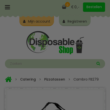
0
Bestellen
€ 0,-
Mijn account
Registreren
Catering
Pizzatassen
Cambro FB279