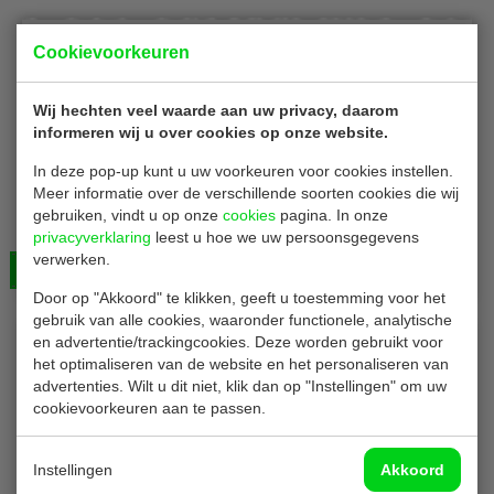
Cookievoorkeuren
Wij hechten veel waarde aan uw privacy, daarom
informeren wij u over cookies op onze website.
In deze pop-up kunt u uw voorkeuren voor cookies instellen.
Cambro FB270
Meer informatie over de verschillende soorten cookies die wij
Pizzawarmhoudtas | geïsoleerd | nylon | H28 x B26 x
gebruiken, vindt u op onze
cookies
pagina. In onze
privacyverklaring
D26 cm
leest u hoe we uw persoonsgegevens
verwerken.
Bekijken
€ 55,00
Door op "Akkoord" te klikken, geeft u toestemming voor het
gebruik van alle cookies, waaronder functionele, analytische
en advertentie/trackingcookies. Deze worden gebruikt voor
het optimaliseren van de website en het personaliseren van
advertenties. Wilt u dit niet, klik dan op "Instellingen" om uw
cookievoorkeuren aan te passen.
Instellingen
Akkoord