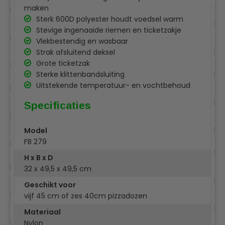
maken
Sterk 600D polyester houdt voedsel warm
Stevige ingenaaide riemen en ticketzakje
Vlekbestendig en wasbaar
Strak afsluitend deksel
Grote ticketzak
Sterke klittenbandsluiting
Uitstekende temperatuur- en vochtbehoud
Specificaties
Model
FB 279
H x B x D
32 x 49,5 x 49,5 cm
Geschikt voor
vijf 45 cm of zes 40cm pizzadozen
Materiaal
Nylon