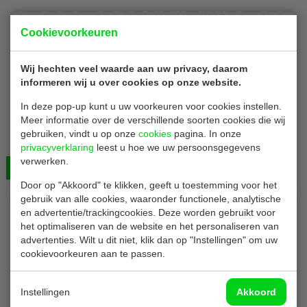
Cookievoorkeuren
Wij hechten veel waarde aan uw privacy, daarom
informeren wij u over cookies op onze website.
In deze pop-up kunt u uw voorkeuren voor cookies instellen.
Cambro FB279
Meer informatie over de verschillende soorten cookies die wij
Pizzawarmhoudtas | geïsoleerd | nylon | H32 x B50 x
gebruiken, vindt u op onze
cookies
pagina. In onze
privacyverklaring
D50 cm
leest u hoe we uw persoonsgegevens
verwerken.
Bekijken
€ 72,00
Door op "Akkoord" te klikken, geeft u toestemming voor het
gebruik van alle cookies, waaronder functionele, analytische
en advertentie/trackingcookies. Deze worden gebruikt voor
het optimaliseren van de website en het personaliseren van
advertenties. Wilt u dit niet, klik dan op "Instellingen" om uw
cookievoorkeuren aan te passen.
Instellingen
Akkoord