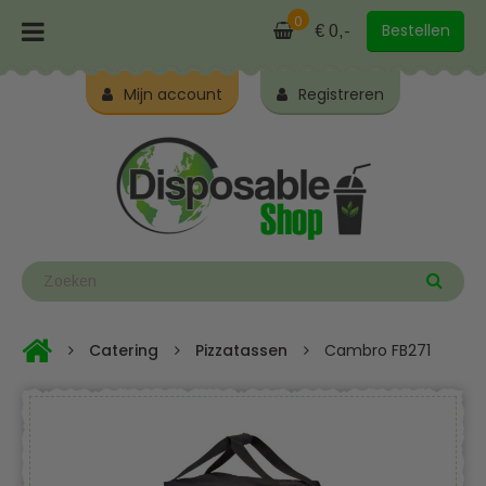
0
Bestellen
€ 0,-
Mijn account
Registreren
Catering
Pizzatassen
Cambro FB271