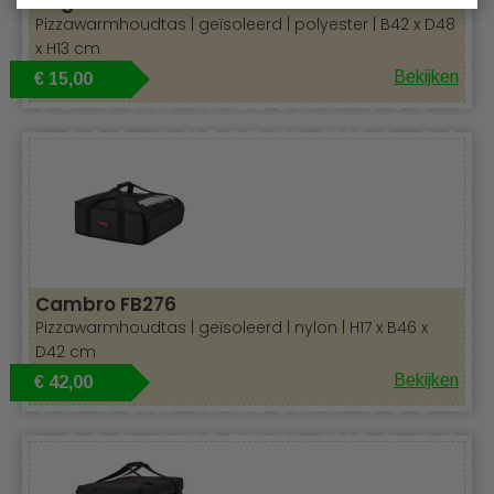
Vogue S 481
Pizzawarmhoudtas | geïsoleerd | polyester | B42 x D48
x H13 cm
Bekijken
€ 15,00
Cambro FB276
Pizzawarmhoudtas | geïsoleerd | nylon | H17 x B46 x
D42 cm
Bekijken
€ 42,00