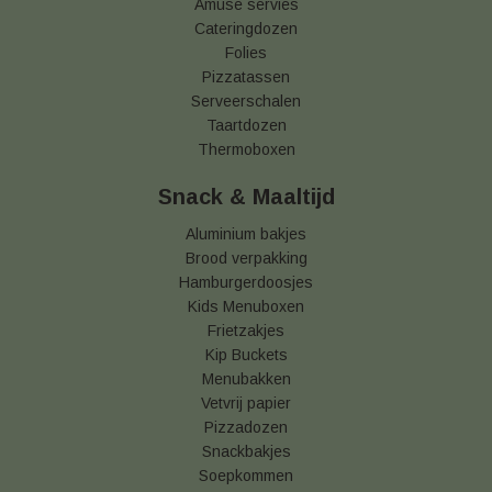
Amuse servies
Cateringdozen
Folies
Pizzatassen
Serveerschalen
Taartdozen
Thermoboxen
Snack & Maaltijd
Aluminium bakjes
Brood verpakking
Hamburgerdoosjes
Kids Menuboxen
Frietzakjes
Kip Buckets
Menubakken
Vetvrij papier
Pizzadozen
Snackbakjes
Soepkommen