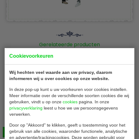
Gerelateerde producten
Cookievoorkeuren
Wij hechten veel waarde aan uw privacy, daarom
informeren wij u over cookies op onze website.
In deze pop-up kunt u uw voorkeuren voor cookies instellen.
Meer informatie over de verschillende soorten cookies die wij
gebruiken, vindt u op onze
cookies
pagina. In onze
privacyverklaring
leest u hoe we uw persoonsgegevens
verwerken.
Servetten GG996
Servetten | 33 x 33 cm | 1 Laags | Wit | 5.000 Stuks
Door op "Akkoord" te klikken, geeft u toestemming voor het
gebruik van alle cookies, waaronder functionele, analytische
Bekijken
€ 48,00
en advertentie/trackingcookies. Deze worden gebruikt voor