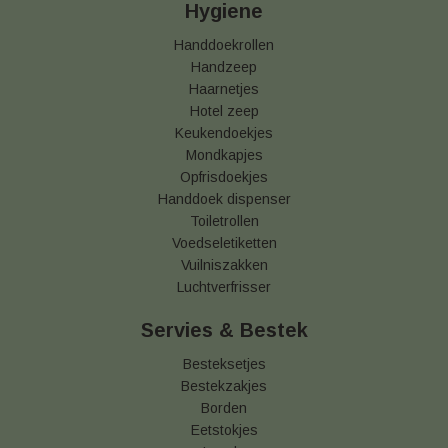
Hygiene
Handdoekrollen
Handzeep
Haarnetjes
Hotel zeep
Keukendoekjes
Mondkapjes
Opfrisdoekjes
Handdoek dispenser
Toiletrollen
Voedseletiketten
Vuilniszakken
Luchtverfrisser
Servies & Bestek
Besteksetjes
Bestekzakjes
Borden
Eetstokjes