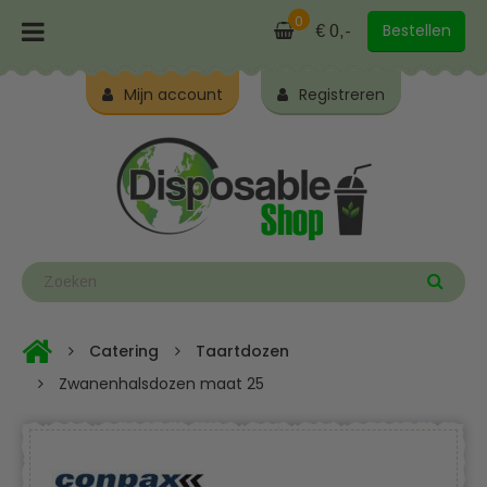
0
Bestellen
€ 0,-
Mijn account
Registreren
Catering
Taartdozen
Zwanenhalsdozen maat 25