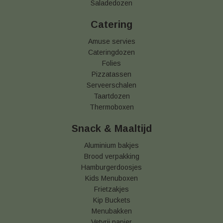
Saladedozen
Catering
Amuse servies
Cateringdozen
Folies
Pizzatassen
Serveerschalen
Taartdozen
Thermoboxen
Snack & Maaltijd
Aluminium bakjes
Brood verpakking
Hamburgerdoosjes
Kids Menuboxen
Frietzakjes
Kip Buckets
Menubakken
Vetvrij papier