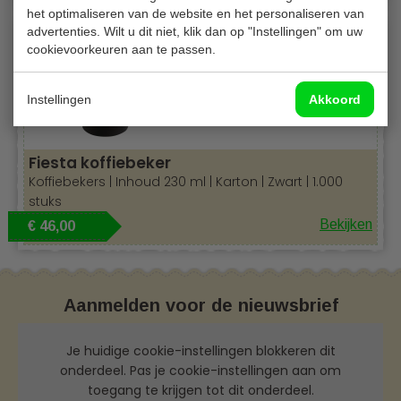
het optimaliseren van de website en het personaliseren van
advertenties. Wilt u dit niet, klik dan op "Instellingen" om uw
Recyclebaar
cookievoorkeuren aan te passen.
Instellingen
Akkoord
Fiesta koffiebeker
Koffiebekers | Inhoud 230 ml | Karton | Zwart | 1.000
stuks
Bekijken
€ 46,00
Aanmelden voor de nieuwsbrief
Je huidige cookie-instellingen blokkeren dit
onderdeel. Pas je cookie-instellingen aan om
toegang te krijgen tot dit onderdeel.