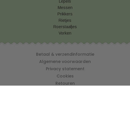
Lepels
Messen
Prikkers
Rietjes
Roerstaafjes
Vorken
Betaal & verzendinformatie
Algemene voorwaarden
Privacy statement
Cookies
Retouren
Snackverpakking kopen
Vershoudfolie online kopen
© 2026 Disposable Shop
info@disposableshop.be