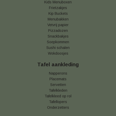
Kids Menuboxen
Frietzakjes
Kip Buckets
Menubakken
Vetvrij papier
Pizzadozen
Snackbakjes
Soepkommen
Sushi schalen
Wokdoosjes
Tafel aankleding
Napperons
Placemats
Servetten
Tafelkleden
Tafelkleed op rol
Tafellopers
Onderzetters