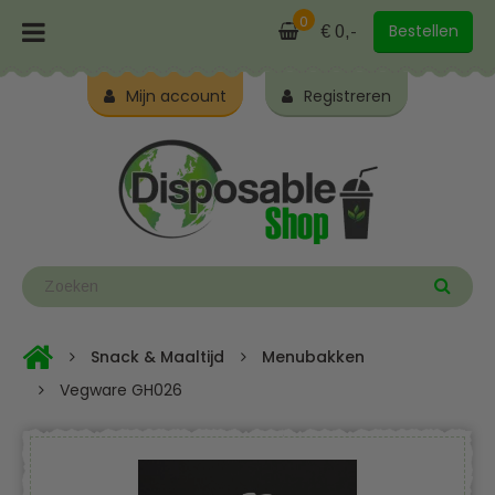
0
Bestellen
€ 0,-
Mijn account
Registreren
Snack & Maaltijd
Menubakken
Vegware GH026