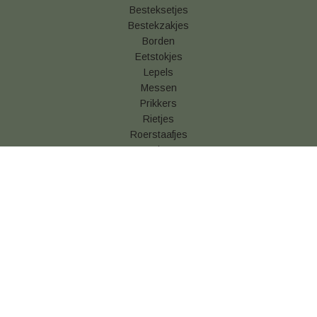
Besteksetjes
Bestekzakjes
Borden
Eetstokjes
Lepels
Messen
Prikkers
Rietjes
Roerstaafjes
Vorken
Betaal & verzendinformatie
Algemene voorwaarden
Privacy statement
Cookies
Retouren
Snackverpakking kopen
Vershoudfolie online kopen