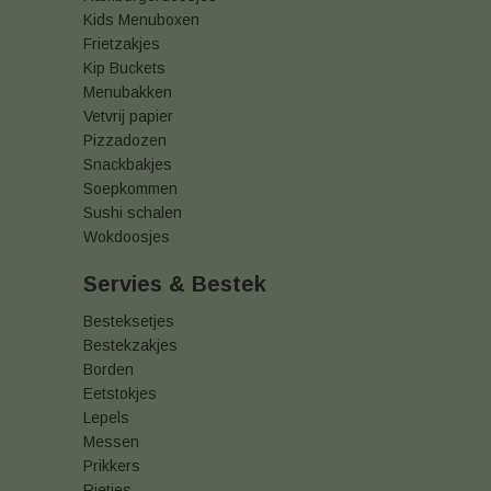
Kids Menuboxen
Frietzakjes
Kip Buckets
Menubakken
Vetvrij papier
Pizzadozen
Snackbakjes
Soepkommen
Sushi schalen
Wokdoosjes
Servies & Bestek
Besteksetjes
Bestekzakjes
Borden
Eetstokjes
Lepels
Messen
Prikkers
Rietjes