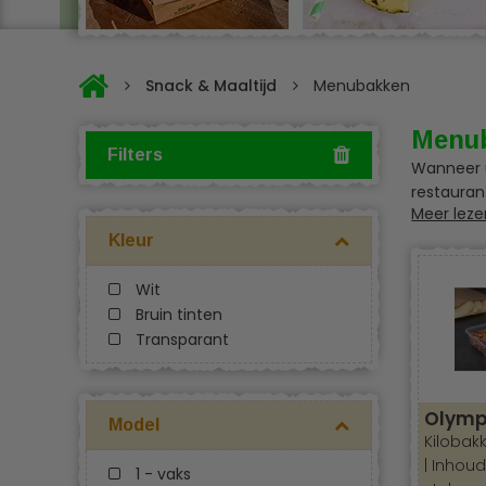
Snack & Maaltijd
Menubakken
Menu
Filters
Wanneer u
restauran
Meer leze
assortime
Kleur
Belang
Recycleb
Wit
Menubox
Bruin tinten
Transparant
Ben je op
Dan zit j
menubox
Olymp
voor elke 
Model
Kilobak
| Inhoud
Onze men
1 - vaks