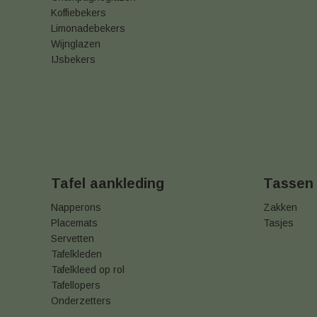
Koffiebekers
Limonadebekers
Wijnglazen
IJsbekers
Tafel aankleding
Tassen
Napperons
Zakken
Placemats
Tasjes
Servetten
Tafelkleden
Tafelkleed op rol
Tafellopers
Onderzetters