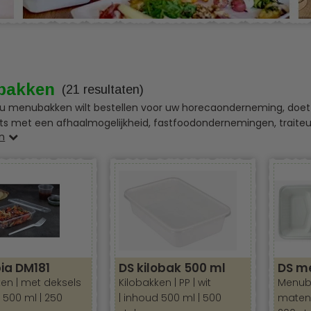
bakken
(21 resultaten)
 menubakken wilt bestellen voor uw horecaonderneming, doet u 
ts met een afhaalmogelijkheid, fastfoodondernemingen, traiteur
n
nt menubakken in verschillende formaten en materialen.
rijke punten wanneer u menubakken gaat bes
aar
en voor het serveren, transporteren en warmhoude
 zoek naar
handige en duurzame menuboxen
voor het servere
e bij ons helemaal goed! Ons assortiment biedt een breed scala 
en
tot
klassieke kartonnen verpakkingen
. Of je nu een
1-vaks
ia DM181
DS kilobak 500 ml
DS m
maaltijd de juiste oplossing.
ken | met deksels
Kilobakken | PP | wit
Menubox
 500 ml | 250
| inhoud 500 ml | 500
maten 2
uboxen zijn
ideaal voor horecazaken, cateraars, foodtrucks 