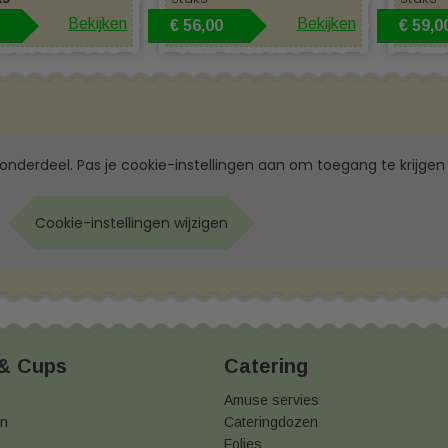
 takeaway compleet met onze duurzame verpakkin
Bekijken
Bekijken
€ 56,00
€ 59,0
ze menuboxen bieden we ook een
ruim assortiment aan milieu
n
– Voor een complete en verzorgde presentatie ✔
Wegwerpbe
 draagtassen
– Duurzaam en stijlvol voor meeneemmaaltijde
kwalitatieve, milieuvriendelijke verpakkingen
en geef je klant
 onderdeel. Pas je cookie-instellingen aan om toegang te krijgen 
e menuboxen en andere eco-verpakkingen.
rust contact met ons op
Cookie-instellingen wijzigen
er weten over het bestellen van menubakken bij De Disposable 
j uw toepassing? Neem dan gerust
contact met ons
op door te 
j veel kennis opgebouwd. Weet u al welke menubakken u wilt be
 & Cups
Catering
Amuse servies
en
Cateringdozen
Folies