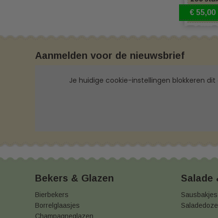
Maak je
€ 55,00
Naast on
servette
Papieren
Aanmelden voor de nieuwsbrief
the-go
Kies voor
Je huidige cookie-instellingen blokkeren dit
collecti
Neem ge
Wilt u me
passen bi
hebben wi
Bekers & Glazen
Salade
Bierbekers
Sausbakjes
Borrelglaasjes
Saladedoz
Champagneglazen