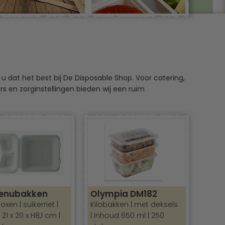
dat het best bij De Disposable Shop. Voor catering,
s en zorginstellingen bieden wij een ruim
tellen
Recyclebaar
n van maaltijden
n, vervoeren en vooral warmhouden van gerechten?
aan opties, van
biologisch afbreekbare suikerriet
, 2-vaks of
3-vaks menubox
nodig hebt, we hebben
enubakken
Olympia DM182
en | suikerriet |
Kilobakken | met deksels
1 x 20 x H8,1 cm |
| Inhoud 650 ml | 250
en traiteurs
die op zoek zijn naar praktische en