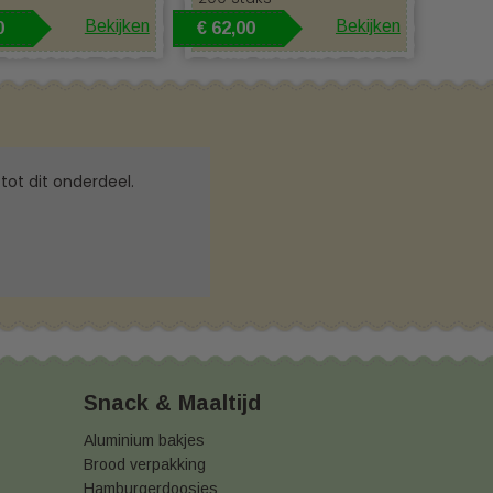
gen
Bekijken
Bekijken
0
€ 62,00
vriendelijke disposables
, waaronder: ✔
Bordjes
en
stek
– Handig voor take-away en catering ✔
n ✔
Takeaway koffiebekers
– Perfect voor koffie on-
en een duurzame beleving met onze uitgebreide
tot dit onderdeel.
Shop of wilt u advies over welke menubakken het best
bellen naar
038083246
. Door onze jarenlange ervaring
stellen? Doe dit dan direct in onze webshop.
Snack & Maaltijd
Aluminium bakjes
Brood verpakking
Hamburgerdoosjes