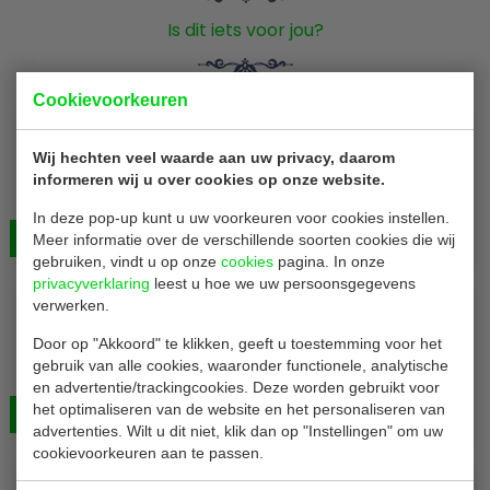
Is dit iets voor jou?
Cookievoorkeuren
Zacht als stof
Conpax wegwerp tafelkleed
Wij hechten veel waarde aan uw privacy, daarom
informeren wij u over cookies op onze website.
Wegwerp tafelkleed | donkerblauw | 25 x 1.18 meter | 4
rollen
In deze pop-up kunt u uw voorkeuren voor cookies instellen.
Bekijken
€ 127,00
Meer informatie over de verschillende soorten cookies die wij
gebruiken, vindt u op onze
cookies
pagina. In onze
privacyverklaring
leest u hoe we uw persoonsgegevens
verwerken.
Conpax P16288
Door op "Akkoord" te klikken, geeft u toestemming voor het
Tafelkleed | op rol | creme | airlaid | 20 x 1,2 meter | 2
gebruik van alle cookies, waaronder functionele, analytische
rollen
en advertentie/trackingcookies. Deze worden gebruikt voor
het optimaliseren van de website en het personaliseren van
Bekijken
€ 70,00
advertenties. Wilt u dit niet, klik dan op "Instellingen" om uw
cookievoorkeuren aan te passen.