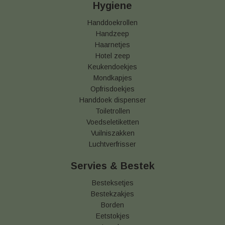
Hygiene
Handdoekrollen
Handzeep
Haarnetjes
Hotel zeep
Keukendoekjes
Mondkapjes
Opfrisdoekjes
Handdoek dispenser
Toiletrollen
Voedseletiketten
Vuilniszakken
Luchtverfrisser
Servies & Bestek
Besteksetjes
Bestekzakjes
Borden
Eetstokjes