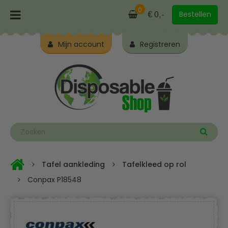
0
Bestellen
€ 0,-
Mijn account
Registreren
Tafel aankleding
Tafelkleed op rol
Conpax P18548