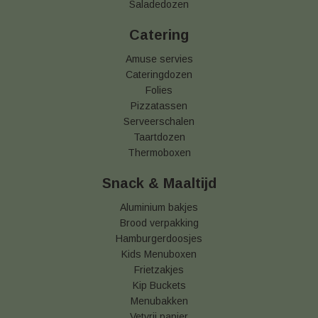
Saladedozen
Catering
Amuse servies
Cateringdozen
Folies
Pizzatassen
Serveerschalen
Taartdozen
Thermoboxen
Snack & Maaltijd
Aluminium bakjes
Brood verpakking
Hamburgerdoosjes
Kids Menuboxen
Frietzakjes
Kip Buckets
Menubakken
Vetvrij papier