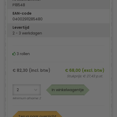
P18548
EAN-code
04002911285480
Levertijd
2 - 3 werkdagen
3 rollen
€ 82,30 (incl. btw)
€ 68,00 (excl. btw)
Stukprijs: € 27,43 p.st.
In winkelwagentje
Minimum afname: 2
Terug naar overzicht