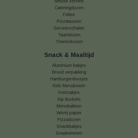
Amuse servies
Cateringdozen
Folies
Pizzatassen
Serveerschalen
Taartdozen
Thermoboxen
Snack & Maaltijd
Aluminium bakjes
Brood verpakking
Hamburgerdoosjes
Kids Menuboxen
Frietzakjes
Kip Buckets
Menubakken
Vetvrij papier
Pizzadozen
Snackbakjes
Soepkommen