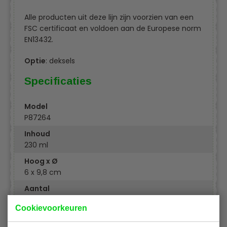
Alle producten uit deze lijn zijn voorzien van een
FSC certificaat en voldoen aan de Europese norm
EN13432.
Optie
: deksels
Specificaties
Model
P87264
Inhoud
230 ml
Hoog x Ø
6 x 9,8 cm
Aantal
500 stuks
Cookievoorkeuren
Materiaal