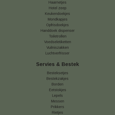
Haarnetjes
Hotel zeep
Keukendoekjes
Mondkapjes
Opfrisdoekjes
Handdoek dispenser
Toiletrollen
Voedseletiketten
Vuilniszakken
Luchtverfrisser
Servies & Bestek
Besteksetjes
Bestekzakjes
Borden
Eetstokjes
Lepels
Messen
Prikkers
Rietjes