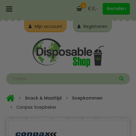
0
Bestellen
€ 0,-
Mijn account
Registreren
Snack & Maaltijd
Soepkommen
Conpax Soepbeker