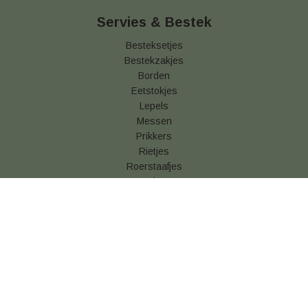
Servies & Bestek
Besteksetjes
Bestekzakjes
Borden
Eetstokjes
Lepels
Messen
Prikkers
Rietjes
Roerstaafjes
Vorken
Betaal & verzendinformatie
Algemene voorwaarden
Privacy statement
Cookies
Retouren