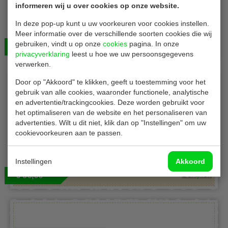
informeren wij u over cookies op onze website.
DS frikandelbakjes
In deze pop-up kunt u uw voorkeuren voor cookies instellen.
Frikandelbakjes | suikerriet | maat A16 | 500 stuks
Meer informatie over de verschillende soorten cookies die wij
gebruiken, vindt u op onze
cookies
pagina. In onze
Bekijken
€ 22,00
privacyverklaring
leest u hoe we uw persoonsgegevens
verwerken.
Door op "Akkoord" te klikken, geeft u toestemming voor het
gebruik van alle cookies, waaronder functionele, analytische
en advertentie/trackingcookies. Deze worden gebruikt voor
het optimaliseren van de website en het personaliseren van
advertenties. Wilt u dit niet, klik dan op "Instellingen" om uw
cookievoorkeuren aan te passen.
DS witte servetten
Servetten | 33 x 33 cm | 1 Laags | wit | 4500 Stuks
Instellingen
Akkoord
Bekijken
€ 36,00