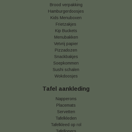
Brood verpakking
Hamburgerdoosjes
Kids Menuboxen
Frietzakjes
Kip Buckets
Menubakken
Vetvrij papier
Pizzadozen
Snackbakjes
Soepkommen
Sushi schalen
Wokdoosjes
Tafel aankleding
Napperons
Placemats
Servetten
Tafelkleden
Tafelkleed op rol
Tafellopers