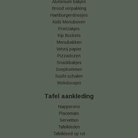
Aluminium bakjes
Brood verpakking
Hamburgerdoosjes
Kids Menuboxen
Frietzakjes
Kip Buckets
Menubakken
Vetvrij papier
Pizzadozen
Snackbakjes
Soepkommen
Sushi schalen
Wokdoosjes
Tafel aankleding
Napperons
Placemats
Servetten
Tafelkleden
Tafelkleed op rol