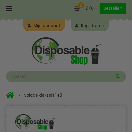
0
Bestellen
€ 0,-
Mijn account
Registreren
Salade deksels 148