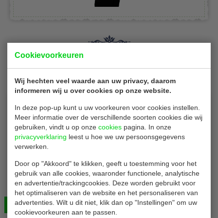
Cookievoorkeuren
Is dit iets voor jou?
Wij hechten veel waarde aan uw privacy, daarom
informeren wij u over cookies op onze website.
Per stuk verpakt
In deze pop-up kunt u uw voorkeuren voor cookies instellen.
Meer informatie over de verschillende soorten cookies die wij
gebruiken, vindt u op onze
cookies
pagina. In onze
privacyverklaring
leest u hoe we uw persoonsgegevens
verwerken.
Door op "Akkoord" te klikken, geeft u toestemming voor het
Papieren Cocktail rietjes
gebruik van alle cookies, waaronder functionele, analytische
Rietjes | papier | zwart | per stuk verpakt | L14 - Ø0.5 cm
en advertentie/trackingcookies. Deze worden gebruikt voor
| 250 stuks
het optimaliseren van de website en het personaliseren van
advertenties. Wilt u dit niet, klik dan op "Instellingen" om uw
Bekijken
€ 3,75
cookievoorkeuren aan te passen.