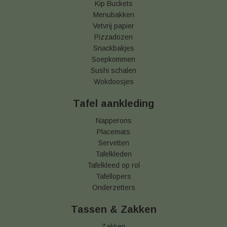
Kip Buckets
Menubakken
Vetvrij papier
Pizzadozen
Snackbakjes
Soepkommen
Sushi schalen
Wokdoosjes
Tafel aankleding
Napperons
Placemats
Servetten
Tafelkleden
Tafelkleed op rol
Tafellopers
Onderzetters
Tassen & Zakken
Zakken