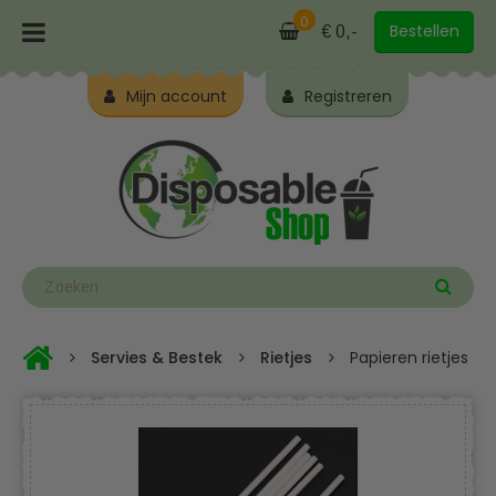
0
Bestellen
€ 0,-
Mijn account
Registreren
Servies & Bestek
Rietjes
Papieren rietjes