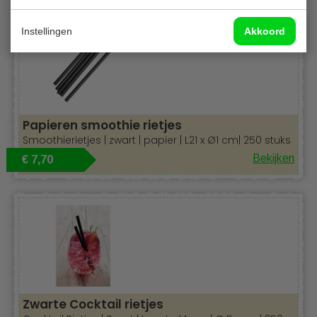
Instellingen
Akkoord
Papieren smoothie rietjes
Smoothierietjes | zwart | papier | L21 x Ø1 cm| 250 stuks
Bekijken
€ 7,70
Zwarte Cocktail rietjes