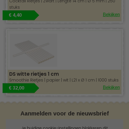
Cocktail Rietjes | Zwart | Lengte 14 cm | Ø 5 mm | 250
stuks
Bekijken
€ 4,40
DS witte rietjes 1 cm
Smoothie Rietjes | papier | wit | L21 x Ø 1 cm | 1000 stuks
Bekijken
€ 32,00
Aanmelden voor de nieuwsbrief
Je huidige cookie-instellingen blokkeren dit