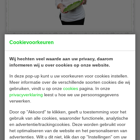
Cookievoorkeuren
Gerelateerde producten
Wij hechten veel waarde aan uw privacy, daarom
informeren wij u over cookies op onze website.
In deze pop-up kunt u uw voorkeuren voor cookies instellen.
Meer informatie over de verschillende soorten cookies die wij
gebruiken, vindt u op onze
cookies
pagina. In onze
privacyverklaring
leest u hoe we uw persoonsgegevens
verwerken.
Door op "Akkoord" te klikken, geeft u toestemming voor het
gebruik van alle cookies, waaronder functionele, analytische
en advertentie/trackingcookies. Deze worden gebruikt voor
DS menuboxen
het optimaliseren van de website en het personaliseren van
Menuboxen | suikerriet | maten 23 x 23 x H8 cm |
advertenties. Wilt u dit niet, klik dan op "Instellingen" om uw