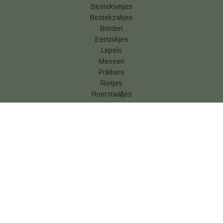
Besteksetjes
Bestekzakjes
Borden
Eetstokjes
Lepels
Messen
Prikkers
Rietjes
Roerstaafjes
Vorken
Betaal & verzendinformatie
Algemene voorwaarden
Privacy statement
Cookies
Retouren
Snackverpakking kopen
Vershoudfolie online kopen