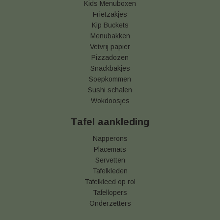
Kids Menuboxen
Frietzakjes
Kip Buckets
Menubakken
Vetvrij papier
Pizzadozen
Snackbakjes
Soepkommen
Sushi schalen
Wokdoosjes
Tafel aankleding
Napperons
Placemats
Servetten
Tafelkleden
Tafelkleed op rol
Tafellopers
Onderzetters