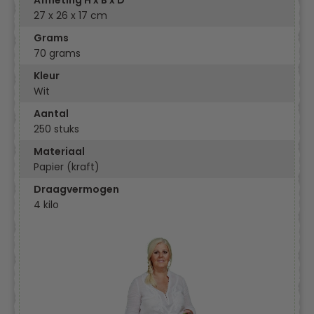
Afmeting H x B x D
27 x 26 x 17 cm
Grams
70 grams
Kleur
Wit
Aantal
250 stuks
Materiaal
Papier (kraft)
Draagvermogen
4 kilo