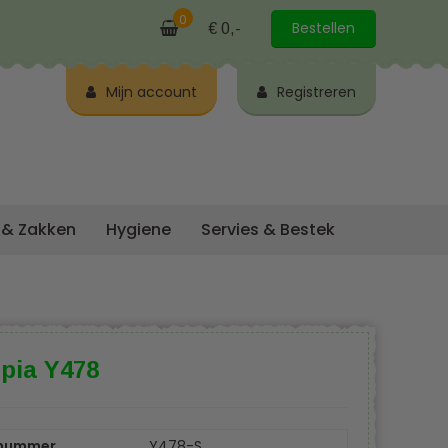
0
Bestellen
€ 0,-
Mijn account
Registreren
 & Zakken
Hygiene
Servies & Bestek
pia Y478
lnummer
Y478-S