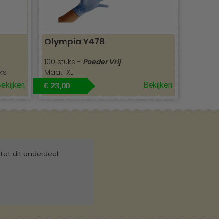
Olympia Y478
100 stuks -
Poeder Vrij
ks
Maat XL
ekijken
Bekijken
€ 23,00
tot dit onderdeel.