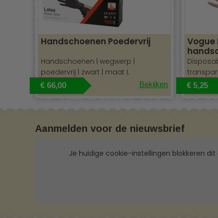
Handschoenen Poedervrij
Vogue 
handsc
Handschoenen | wegwerp |
Disposa
poedervrij | zwart | maat L
transpara
Bekijken
€ 66,00
€ 5,25
Aanmelden voor de nieuwsbrief
Je huidige cookie-instellingen blokkeren dit