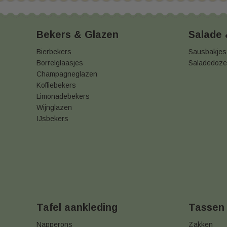
Bekers & Glazen
Salade
Bierbekers
Sausbakjes
Borrelglaasjes
Saladedoz
Champagneglazen
Koffiebekers
Limonadebekers
Wijnglazen
IJsbekers
Tafel aankleding
Tassen
Napperons
Zakken