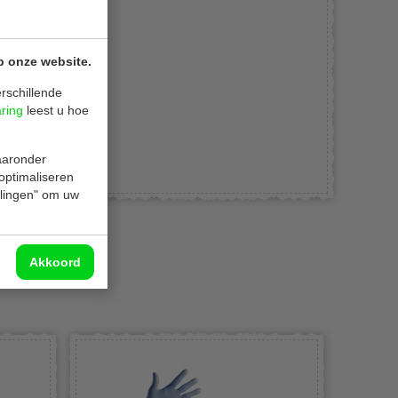
p onze website.
rschillende
aring
leest u hoe
waaronder
 optimaliseren
ellingen" om uw
Akkoord