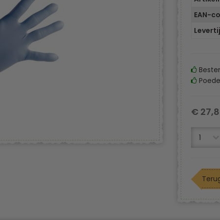
EAN-c
Leverti
Besten
Poeder
€ 27,8
Terug