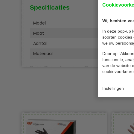
Cookievoork
Specificaties
Wij hechten vee
Model
Y478
In deze pop-up k
Maat
S
soorten cookies 
Aantal
100 s
we uw persoons
Materiaal
Nitril
Door op "Akkoord
functionele, ana
van de website en
cookievoorkeure
Instellingen