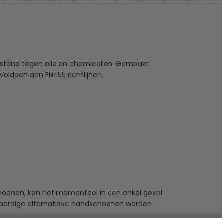
Bestand tegen olie en chemicaliën. Gemaakt
 Voldoen aan EN455 richtlijnen.
choenen, kan het momenteel in een enkel geval
jkwaardige alternatieve handschoenen worden