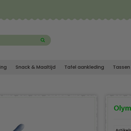
ing
Snack & Maaltijd
Tafel aankleding
Tassen
Olym
Artike