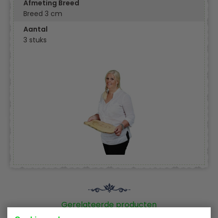
Afmeting Breed
Breed 3 cm
Aantal
3 stuks
Gerelateerde producten