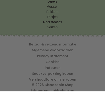
Lepels
Messen
Prikkers
Rietjes
Roerstaafjes
Vorken
Betaal & verzendinformatie
Algemene voorwaarden
Privacy statement
Cookies
Retouren
Snackverpakking kopen
Vershoudfolie online kopen
© 2026 Disposable Shop
info@disposableshop.be