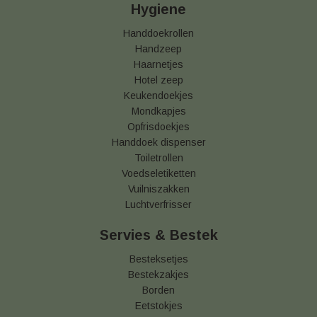
Hygiene
Handdoekrollen
Handzeep
Haarnetjes
Hotel zeep
Keukendoekjes
Mondkapjes
Opfrisdoekjes
Handdoek dispenser
Toiletrollen
Voedseletiketten
Vuilniszakken
Luchtverfrisser
Servies & Bestek
Besteksetjes
Bestekzakjes
Borden
Eetstokjes