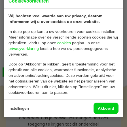
Cookievoorkeuren
Wij hechten veel waarde aan uw privacy, daarom
informeren wij u over cookies op onze website.
In deze pop-up kunt u uw voorkeuren voor cookies instellen.
Meer informatie over de verschillende soorten cookies die wij
gebruiken, vindt u op onze
cookies
pagina. In onze
privacyverklaring
leest u hoe we uw persoonsgegevens
verwerken.
Wrapmaster M801
Folie Dispenser | professioneel | Breed 30 cm
Door op "Akkoord" te klikken, geeft u toestemming voor het
gebruik van alle cookies, waaronder functionele, analytische
Bekijken
€ 65,00
en advertentie/trackingcookies. Deze worden gebruikt voor
het optimaliseren van de website en het personaliseren van
advertenties. Wilt u dit niet, klik dan op "Instellingen" om uw
cookievoorkeuren aan te passen.
Aanmelden voor de nieuwsbrief
Instellingen
Akkoord
Je huidige cookie-instellingen blokkeren dit
onderdeel. Pas je cookie-instellingen aan om
toegang te krijgen tot dit onderdeel.