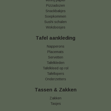
Vetvrij papier
Pizzadozen
Snackbakjes
Soepkommen
Sushi schalen
Wokdoosjes
Tafel aankleding
Napperons
Placemats
Servetten
Tafelkleden
Tafelkleed op rol
Tafellopers
Onderzetters
Tassen & Zakken
Zakken
Tasjes