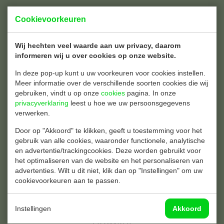
Catering
Cookievoorkeuren
Amuse servies
Cateringdozen
Wij hechten veel waarde aan uw privacy, daarom
Folies
informeren wij u over cookies op onze website.
Pizzatassen
In deze pop-up kunt u uw voorkeuren voor cookies instellen.
Serveerschalen
Meer informatie over de verschillende soorten cookies die wij
Taartdozen
gebruiken, vindt u op onze
cookies
pagina. In onze
Thermoboxen
privacyverklaring
leest u hoe we uw persoonsgegevens
verwerken.
Snack & Maaltijd
Door op "Akkoord" te klikken, geeft u toestemming voor het
Aluminium bakjes
gebruik van alle cookies, waaronder functionele, analytische
Brood verpakking
en advertentie/trackingcookies. Deze worden gebruikt voor
Hamburgerdoosjes
het optimaliseren van de website en het personaliseren van
Kids Menuboxen
advertenties. Wilt u dit niet, klik dan op "Instellingen" om uw
Frietzakjes
cookievoorkeuren aan te passen.
Kip Buckets
Menubakken
Instellingen
Akkoord
Vetvrij papier
Pizzadozen