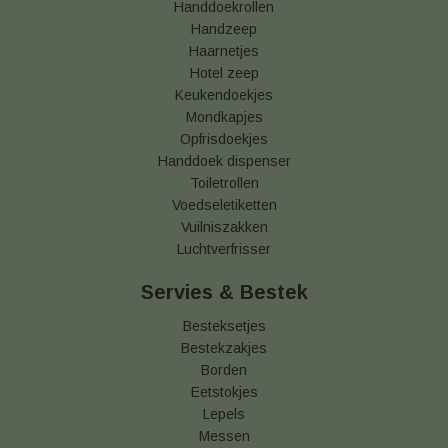
Handdoekrollen
Handzeep
Haarnetjes
Hotel zeep
Keukendoekjes
Mondkapjes
Opfrisdoekjes
Handdoek dispenser
Toiletrollen
Voedseletiketten
Vuilniszakken
Luchtverfrisser
Servies & Bestek
Besteksetjes
Bestekzakjes
Borden
Eetstokjes
Lepels
Messen