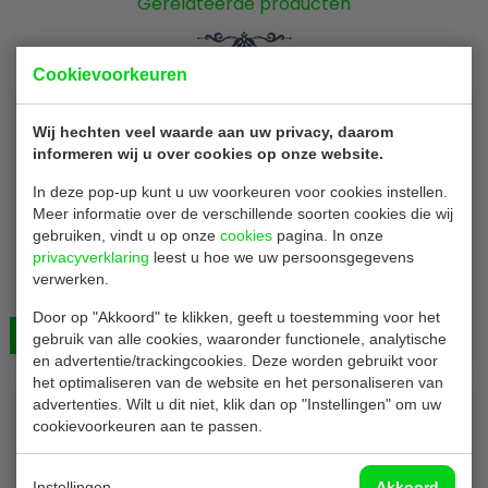
Gerelateerde producten
Cookievoorkeuren
Wij hechten veel waarde aan uw privacy, daarom
informeren wij u over cookies op onze website.
In deze pop-up kunt u uw voorkeuren voor cookies instellen.
Meer informatie over de verschillende soorten cookies die wij
gebruiken, vindt u op onze
cookies
pagina. In onze
Fiesta CD 901
privacyverklaring
leest u hoe we uw persoonsgegevens
verwerken.
Houten Fritesvorkjes | Lengte 10 cm | Stevig en Glad
| 1000 stuks
Door op "Akkoord" te klikken, geeft u toestemming voor het
Bekijken
€ 6,50
gebruik van alle cookies, waaronder functionele, analytische
en advertentie/trackingcookies. Deze worden gebruikt voor
het optimaliseren van de website en het personaliseren van
advertenties. Wilt u dit niet, klik dan op "Instellingen" om uw
cookievoorkeuren aan te passen.
Instellingen
Akkoord