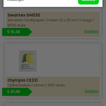
Swantex GH030
Servetten | kraftpapier | maten 32 x 30 cm | 1-laags |
6000 stuks
Bekijken
€ 91,00
Olympia CE231
Opfrisdoekjes | citroen | 1000 stuks
Bekijken
€ 47,00