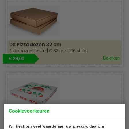
We adviseren u graag!
DS Pizzadozen 32 cm
Pizzadozen | bruin | Ø 32 cm | 100 stuks
Bekijken
€ 29,00
Cookievoorkeuren
Pizzadozen 30 cm
Pizzadozen | met Italiaanse vlag | Ø 30 x H4 cm |
Wij hechten veel waarde aan uw privacy, daarom