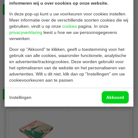
100 stuks
informeren wij u over cookies op onze website.
Bekijken
€ 30,00
In deze pop-up kunt u uw voorkeuren voor cookies instellen.
Meer informatie over de verschillende soorten cookies die wij
gebruiken, vindt u op onze
cookies
pagina. In onze
privacyverklaring
leest u hoe we uw persoonsgegevens
verwerken.
Door op "Akkoord" te klikken, geeft u toestemming voor het
gebruik van alle cookies, waaronder functionele, analytische
en advertentie/trackingcookies. Deze worden gebruikt voor
het optimaliseren van de website en het personaliseren van
Pizzadozen 32 cm
advertenties. Wilt u dit niet, klik dan op "Instellingen" om uw
Pizzadozen | met Italiaanse vlag | Ø 32 x H4 cm |
cookievoorkeuren aan te passen.
100 stuks
Bekijken
€ 31,00
Instellingen
Akkoord