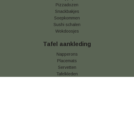
Pizzadozen
Snackbakjes
Soepkommen
Sushi schalen
Wokdoosjes
Tafel aankleding
Napperons
Placemats
Servetten
Tafelkleden
Tafelkleed op rol
Tafellopers
Onderzetters
Tassen & Zakken
Zakken
Tasjes