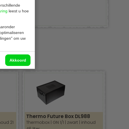
rschillende
aring
leest u hoe
waaronder
 optimaliseren
ellingen" om uw
Akkoord
Thermo Future Box DL988
houd 21
Thermobox | GN 1/1 | zwart | inhoud
46 liter