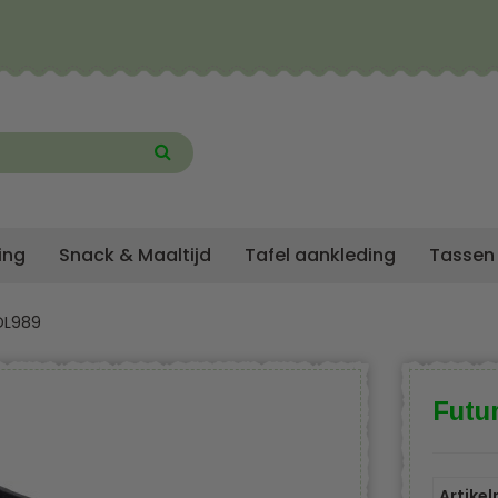
ing
Snack & Maaltijd
Tafel aankleding
Tassen
DL989
Futu
Artike