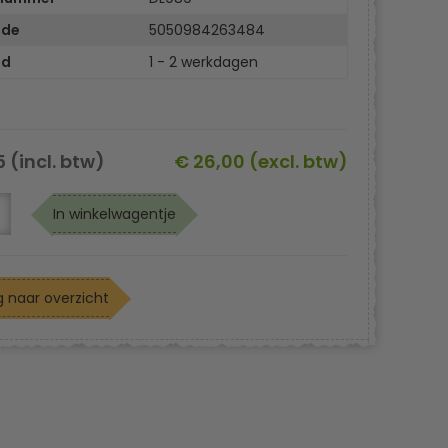
ode
5050984263484
jd
1 - 2 werkdagen
5 (incl. btw)
€ 26,00 (excl. btw)
In winkelwagentje
 naar overzicht