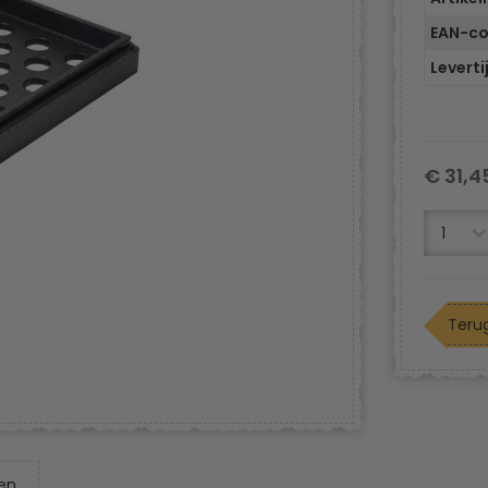
EAN-c
Leverti
€ 31,4
Terug
en