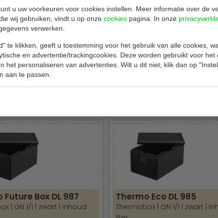
C tot +120°C
unt u uw voorkeuren voor cookies instellen. Meer informatie over de ve
die wij gebruiken, vindt u op onze
cookies
pagina. In onze
privacyverkl
gram
gegevens verwerken.
" te klikken, geeft u toestemming voor het gebruik van alle cookies, 
lytische en advertentie/trackingcookies. Deze worden gebruikt voor het
 het personaliseren van advertenties. Wilt u dit niet, klik dan op "Inst
n aan te passen.
Gerelateerde producten
 Future Box DL 987
Thermo Eco DL 985
 | GN 1/1 | zwart | inhoud
Thermobox | GN 1/1 | zwart | in
liter