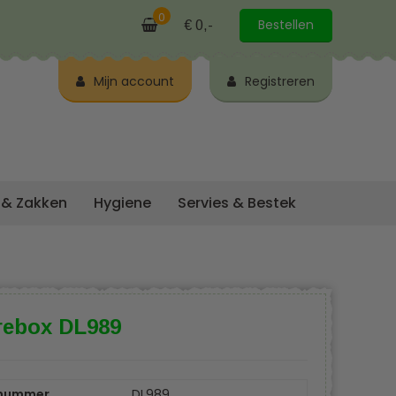
0
Bestellen
€ 0,-
Mijn account
Registreren
 & Zakken
Hygiene
Servies & Bestek
rebox DL989
lnummer
DL989