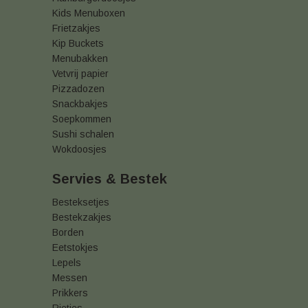
Kids Menuboxen
Frietzakjes
Kip Buckets
Menubakken
Vetvrij papier
Pizzadozen
Snackbakjes
Soepkommen
Sushi schalen
Wokdoosjes
Servies & Bestek
Besteksetjes
Bestekzakjes
Borden
Eetstokjes
Lepels
Messen
Prikkers