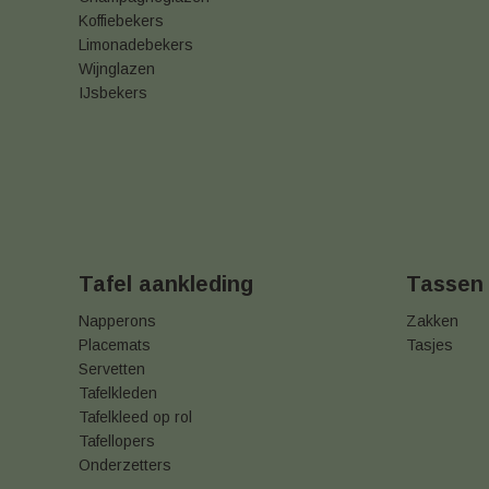
Koffiebekers
Limonadebekers
Wijnglazen
IJsbekers
Tafel aankleding
Tassen
Napperons
Zakken
Placemats
Tasjes
Servetten
Tafelkleden
Tafelkleed op rol
Tafellopers
Onderzetters