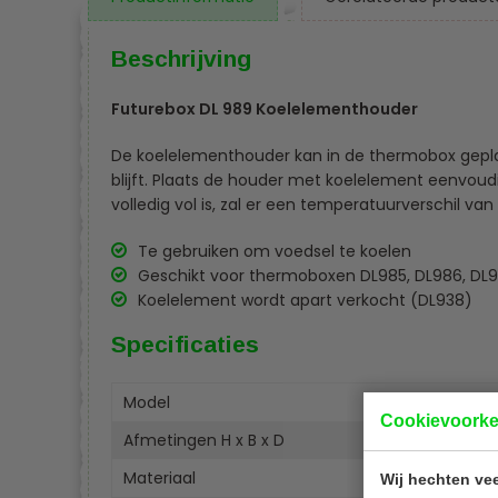
Beschrijving
Futurebox DL 989 Koelelementhouder
De koelelementhouder kan in de thermobox gepla
blijft. Plaats de houder met koelelement eenvoud
volledig vol is, zal er een temperatuurverschil va
Te gebruiken om voedsel te koelen
Geschikt voor thermoboxen DL985, DL986, DL
Koelelement wordt apart verkocht (DL938)
Specificaties
Model
DL98
Cookievoork
Afmetingen H x B x D
60 x 
Materiaal
Polyp
Wij hechten vee