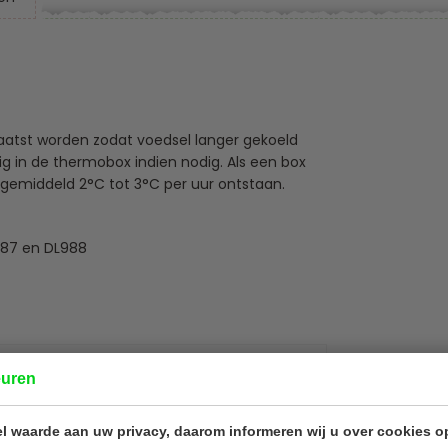
atst worden zodat voedsel langer gekoeld
ig in de thermobox indien nodig. Als een box
n gemiddeld 2°C tot 3°C per uur ontstaan.
987 en DL988
9
euren
40 x 8,5 cm
ropyleen
l waarde aan uw privacy, daarom informeren wij u over cookies o