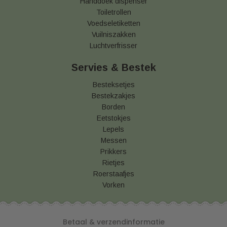
Handdoek dispenser
Toiletrollen
Voedseletiketten
Vuilniszakken
Luchtverfrisser
Servies & Bestek
Besteksetjes
Bestekzakjes
Borden
Eetstokjes
Lepels
Messen
Prikkers
Rietjes
Roerstaafjes
Vorken
Betaal & verzendinformatie