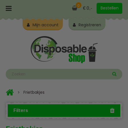
0
Bestellen
€ 0,-
Mijn account
Registreren
Frietbakjes
Filters