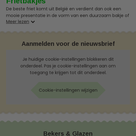
Frietbakjes
De beste friet komt uit België en verdient dan ook een
mooie presentatie in de vorm van een duurzaam bakje of
Meer lezen
zakje. Bij DisposableShop.be vindt u patatbakjes van
milieuvriendelijk karton, papier, suikerriet en
bagasse. Bestel eenvoudig online.
Aanmelden voor de nieuwsbrief
Je huidige cookie-instellingen blokkeren dit
onderdeel. Pas je cookie-instellingen aan om
toegang te krijgen tot dit onderdeel.
Cookie-instellingen wijzigen
Bekers & Glazen