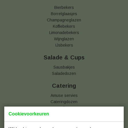
Bierbekers
Borrelglaasjes
Champagneglazen
Koffiebekers
Limonadebekers
Wijnglazen
IJsbekers
Salade & Cups
Sausbakjes
Saladedozen
Catering
Amuse servies
Cateringdozen
Folies
Cookievoorkeuren
Pizzatassen
Serveerschalen
Taartdozen