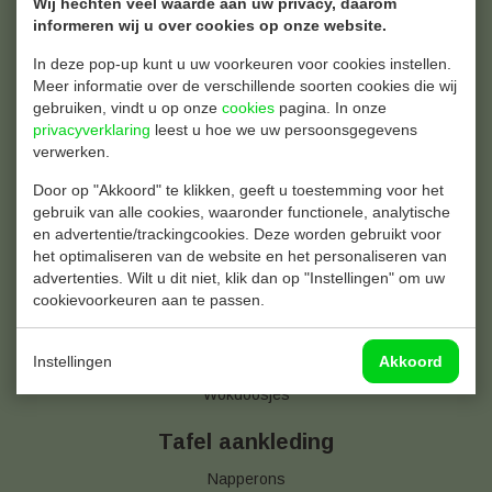
Wij hechten veel waarde aan uw privacy, daarom
Thermoboxen
informeren wij u over cookies op onze website.
In deze pop-up kunt u uw voorkeuren voor cookies instellen.
Snack & Maaltijd
Meer informatie over de verschillende soorten cookies die wij
Aluminium bakjes
gebruiken, vindt u op onze
cookies
pagina. In onze
Brood verpakking
privacyverklaring
leest u hoe we uw persoonsgegevens
verwerken.
Hamburgerdoosjes
Kids Menuboxen
Door op "Akkoord" te klikken, geeft u toestemming voor het
Frietzakjes
gebruik van alle cookies, waaronder functionele, analytische
Kip Buckets
en advertentie/trackingcookies. Deze worden gebruikt voor
Menubakken
het optimaliseren van de website en het personaliseren van
Vetvrij papier
advertenties. Wilt u dit niet, klik dan op "Instellingen" om uw
Pizzadozen
cookievoorkeuren aan te passen.
Snackbakjes
Soepkommen
Instellingen
Akkoord
Sushi schalen
Wokdoosjes
Tafel aankleding
Napperons