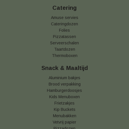
Catering
Amuse servies
Cateringdozen
Folies
Pizzatassen
Serveerschalen
Taartdozen
Thermoboxen
Snack & Maaltijd
Aluminium bakjes
Brood verpakking
Hamburgerdoosjes
Kids Menuboxen
Frietzakjes
Kip Buckets
Menubakken
Vetvrij papier
Pizzadozen