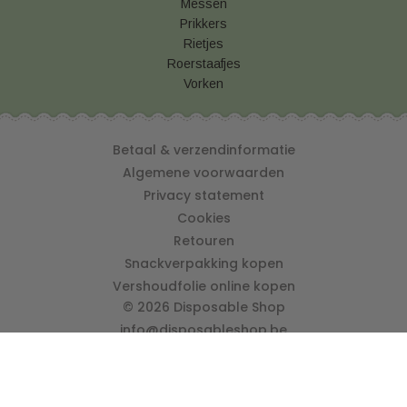
Messen
Prikkers
Rietjes
Roerstaafjes
Vorken
Betaal & verzendinformatie
Algemene voorwaarden
Privacy statement
Cookies
Retouren
Snackverpakking kopen
Vershoudfolie online kopen
© 2026 Disposable Shop
info@disposableshop.be