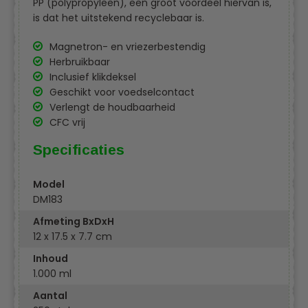
PP (polypropyleen), een groot voordeel hiervan is,
is dat het uitstekend recyclebaar is.
Magnetron- en vriezerbestendig
Herbruikbaar
Inclusief klikdeksel
Geschikt voor voedselcontact
Verlengt de houdbaarheid
CFC vrij
Specificaties
Model
DM183
Afmeting BxDxH
12 x 17.5 x 7.7 cm
Inhoud
1.000 ml
Aantal