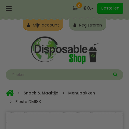
0
Bestellen
€ 0,-
Mijn account
Registreren
Snack & Maaltijd
Menubakken
Fiesta DM183