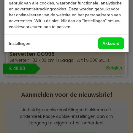
gebruik van alle cookies, waaronder functionele, analytische
en advertentie/trackingcookies. Deze worden gebruikt voor
het optimaliseren van de website en het personaliseren van
advertenties. Wilt u dit niet, klik dan op "Instellingen" om uw
cookievoorkeuren aan te passen.
Instellingen
Akkoord
Servetten GG996
Servetten | 33 x 33 cm | 1 Laags | Wit | 5.000 Stuks
Bekijken
€ 48,00
Aanmelden voor de nieuwsbrief
Je huidige cookie-instellingen blokkeren dit
onderdeel. Pas je cookie-instellingen aan om
toegang te krijgen tot dit onderdeel.