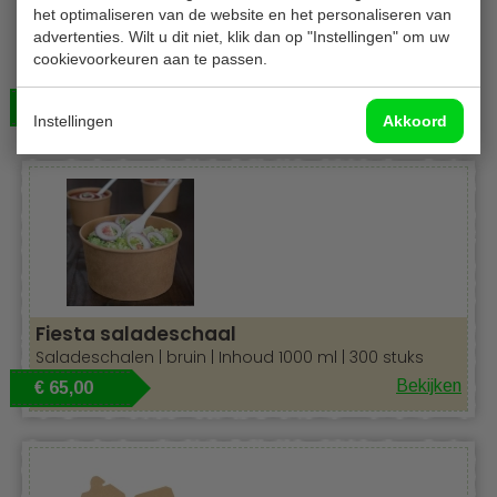
het optimaliseren van de website en het personaliseren van
advertenties. Wilt u dit niet, klik dan op "Instellingen" om uw
Fiesta saladeschaal
cookievoorkeuren aan te passen.
Saladeschalen | rond | inhoud 750 ml | 300 stuks
Bekijken
€ 59,00
Instellingen
Akkoord
Fiesta saladeschaal
Saladeschalen | bruin | Inhoud 1000 ml | 300 stuks
Bekijken
€ 65,00