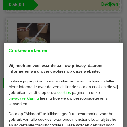
Bekijken
€ 55,00
Cookievoorkeuren
Fiesta saladeschaal
Wij hechten veel waarde aan uw privacy, daarom
Saladeschaal | inhoud 500 ml | duurzaam papier |
informeren wij u over cookies op onze website.
300 stuks
In deze pop-up kunt u uw voorkeuren voor cookies instellen.
Bekijken
€ 56,00
Meer informatie over de verschillende soorten cookies die wij
gebruiken, vindt u op onze
cookies
pagina. In onze
privacyverklaring
leest u hoe we uw persoonsgegevens
verwerken.
Door op "Akkoord" te klikken, geeft u toestemming voor het
gebruik van alle cookies, waaronder functionele, analytische
en advertentie/trackingcookies. Deze worden gebruikt voor