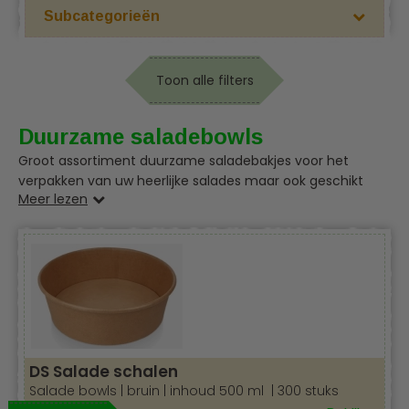
Subcategorieën
Toon alle filters
Duurzame saladebowls
Groot assortiment duurzame saladebakjes voor het
verpakken van uw heerlijke salades maar ook geschikt
Meer lezen
voor andere gerechten. Zie ook ons assortiment
menubakken, sausbakjes, snackverpakkingen, pizzadozen,
servetten, tafelkleden, koffiebekers, neem snel een kijkje
in onze webshop.
DS Salade schalen
Salade bowls | bruin | inhoud 500 ml | 300 stuks