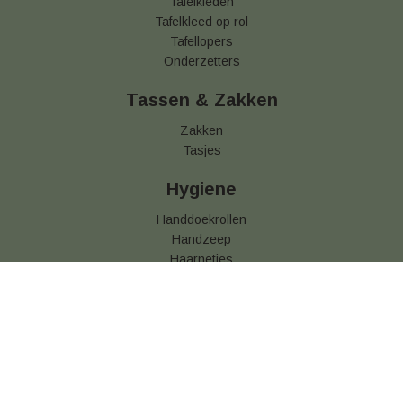
Tafelkleden
Tafelkleed op rol
Tafellopers
Onderzetters
Tassen & Zakken
Zakken
Tasjes
Hygiene
Handdoekrollen
Handzeep
Haarnetjes
Hotel zeep
Keukendoekjes
Mondkapjes
Opfrisdoekjes
Handdoek dispenser
Toiletrollen
Voedseletiketten