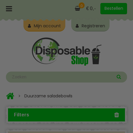
0
Bestellen
€ 0,-
Mijn account
Registreren
Duurzame saladebowls
Filters