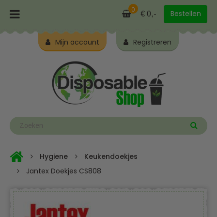
0
Bestellen
€ 0,-
Mijn account
Registreren
Hygiene
Keukendoekjes
Jantex Doekjes CS808