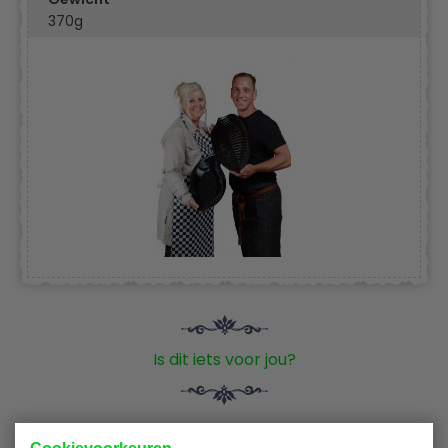
370g
Is dit iets voor jou?