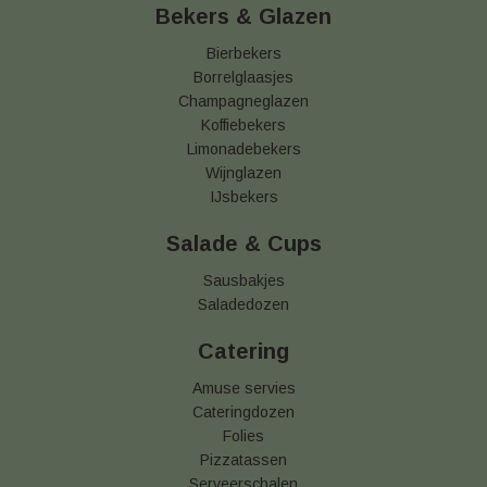
Bekers & Glazen
Bierbekers
Borrelglaasjes
Champagneglazen
Koffiebekers
Limonadebekers
Wijnglazen
IJsbekers
Salade & Cups
Sausbakjes
Saladedozen
Catering
Amuse servies
Cateringdozen
Folies
Pizzatassen
Serveerschalen