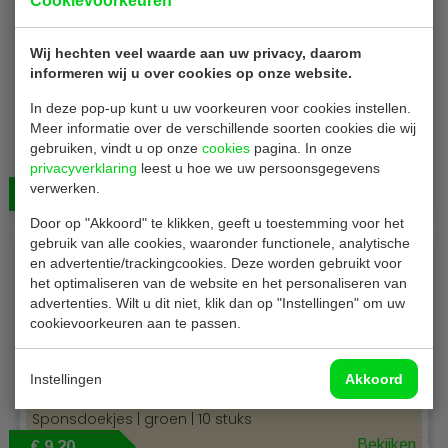
Cookievoorkeuren
Wij hechten veel waarde aan uw privacy, daarom
informeren wij u over cookies op onze website.
In deze pop-up kunt u uw voorkeuren voor cookies instellen.
Meer informatie over de verschillende soorten cookies die wij
Spontex CD 812
gebruiken, vindt u op onze
cookies
pagina. In onze
Sponsdoekjes | geel | 10 stuks
privacyverklaring
leest u hoe we uw persoonsgegevens
verwerken.
Bekijken
€ 9,20
Door op "Akkoord" te klikken, geeft u toestemming voor het
gebruik van alle cookies, waaronder functionele, analytische
en advertentie/trackingcookies. Deze worden gebruikt voor
het optimaliseren van de website en het personaliseren van
advertenties. Wilt u dit niet, klik dan op "Instellingen" om uw
cookievoorkeuren aan te passen.
Instellingen
Akkoord
Spontex CD 814
Sponsdoekjes | groen | 10 stuks
Bekijken
€ 9,20