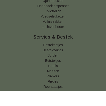
Opfrisdoekjes
Handdoek dispenser
Toiletrollen
Voedseletiketten
Vuilniszakken
Luchtverfrisser
Servies & Bestek
Besteksetjes
Bestekzakjes
Borden
Eetstokjes
Lepels
Messen
Prikkers
Rietjes
Roerstaafjes
Vorken