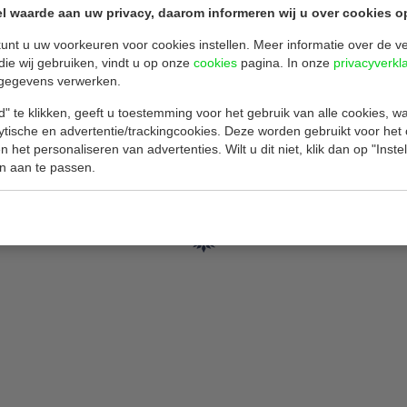
00 = 500 stuks
l waarde aan uw privacy, daarom informeren wij u over cookies o
m
unt u uw voorkeuren voor cookies instellen. Meer informatie over de ve
die wij gebruiken, vindt u op onze
cookies
pagina. In onze
privacyverkl
on
gegevens verwerken.
" te klikken, geeft u toestemming voor het gebruik van alle cookies, 
lytische en advertentie/trackingcookies. Deze worden gebruikt voor het
 het personaliseren van advertenties. Wilt u dit niet, klik dan op "Inst
n aan te passen.
Gerelateerde producten