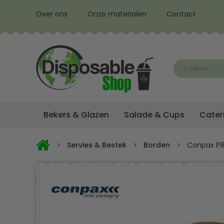
Over ons
Onze materialen
Contact
Bekers & Glazen
Salade & Cups
Cater
Servies & Bestek
Borden
Conpax P