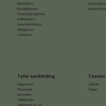
Bierbekers
Sausbakjes
Borrelglaasjes
Saladedoz
Champagneglazen
Koffiebekers
Limonadebekers
Wijnglazen
IJsbekers
Tafel aankleding
Tassen
Napperons
Zakken
Placemats
Tasjes
Servetten
Tafelkleden
Tafelkleed op rol