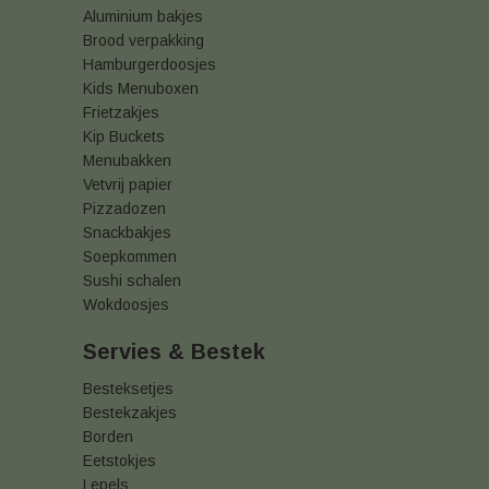
Aluminium bakjes
Brood verpakking
Hamburgerdoosjes
Kids Menuboxen
Frietzakjes
Kip Buckets
Menubakken
Vetvrij papier
Pizzadozen
Snackbakjes
Soepkommen
Sushi schalen
Wokdoosjes
Servies & Bestek
Besteksetjes
Bestekzakjes
Borden
Eetstokjes
Lepels