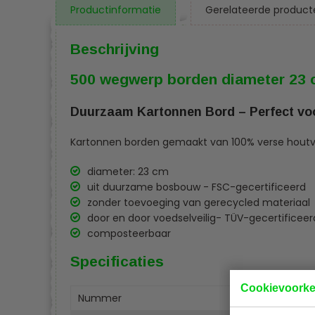
Productinformatie
Gerelateerde product
Beschrijving
500 wegwerp borden diameter 23
Duurzaam Kartonnen Bord – Perfect voo
Kartonnen borden gemaakt van 100% verse houtv
diameter: 23 cm
uit duurzame bosbouw - FSC-gecertificeerd
zonder toevoeging van gerecycled materiaal
door en door voedselveilig- TÜV-gecertificeer
composteerbaar
Specificaties
Cookievoork
Nummer
P879