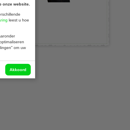
p onze website.
rschillende
aring
leest u hoe
waaronder
 optimaliseren
ellingen" om uw
Akkoord