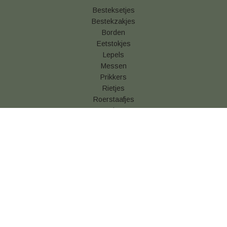
Besteksetjes
Bestekzakjes
Borden
Eetstokjes
Lepels
Messen
Prikkers
Rietjes
Roerstaafjes
Vorken
Betaal & verzendinformatie
Algemene voorwaarden
Privacy statement
Cookies
Retouren
Snackverpakking kopen
Vershoudfolie online kopen