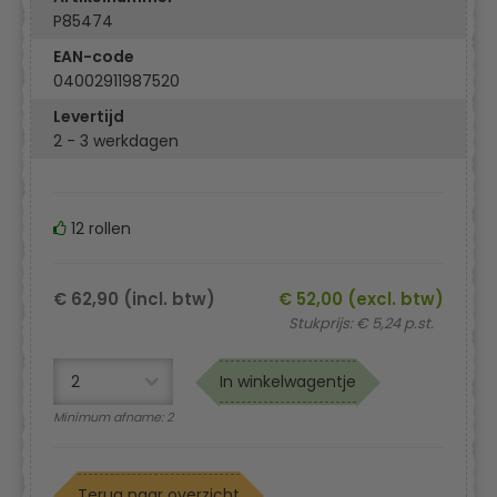
P85474
EAN-code
04002911987520
Levertijd
2 - 3 werkdagen
12 rollen
€ 62,90 (incl. btw)
€ 52,00 (excl. btw)
Stukprijs: € 5,24 p.st.
In winkelwagentje
Minimum afname: 2
Terug naar overzicht