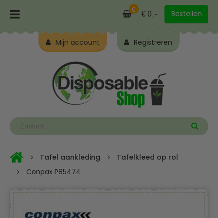
0
Bestellen
€ 0,-
Mijn account
Registreren
Tafel aankleding
Tafelkleed op rol
Conpax P85474