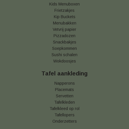
Kids Menuboxen
Frietzakjes
Kip Buckets
Menubakken
Vetvrij papier
Pizzadozen
Snackbakjes
Soepkommen
Sushi schalen
Wokdoosjes
Tafel aankleding
Napperons
Placemats
Servetten
Tafelkleden
Tafelkleed op rol
Tafellopers
Onderzetters