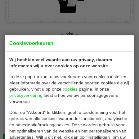
Cookievoorkeuren
Is dit iets voor jou?
Wij hechten veel waarde aan uw privacy, daarom
informeren wij u over cookies op onze website.
In deze pop-up kunt u uw voorkeuren voor cookies instellen.
Meer informatie over de verschillende soorten cookies die wij
gebruiken, vindt u op onze
cookies
pagina. In onze
privacyverklaring
leest u hoe we uw persoonsgegevens
verwerken.
Door op "Akkoord" te klikken, geeft u toestemming voor het
Conpax P12576
gebruik van alle cookies, waaronder functionele, analytische
Tafelkleed | op rol | geel met damastprint | B 1 x L 50
en advertentie/trackingcookies. Deze worden gebruikt voor
meter | 4 rollen
het optimaliseren van de website en het personaliseren van
advertenties. Wilt u dit niet, klik dan op "Instellingen" om uw
Bekijken