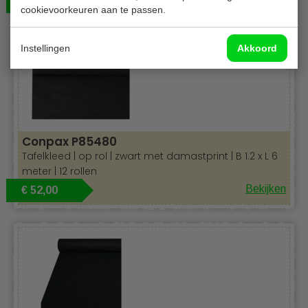
€ 84,00
cookievoorkeuren aan te passen.
Instellingen
Akkoord
Conpax P85480
Tafelkleed | op rol | zwart met damastprint | B 1.2 x L 6
meter | 12 rollen
Bekijken
€ 52,00