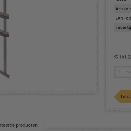
Artike
EAN-c
Leverti
€ 151,
Terug
ateerde producten