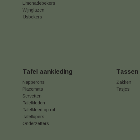
Limonadebekers
Wijnglazen
IJsbekers
Tafel aankleding
Tassen
Napperons
Zakken
Placemats
Tasjes
Servetten
Tafelkleden
Tafelkleed op rol
Tafellopers
Onderzetters