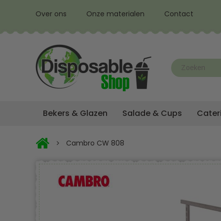
Over ons
Onze materialen
Contact
Bekers & Glazen
Salade & Cups
Cater
Cambro CW 808