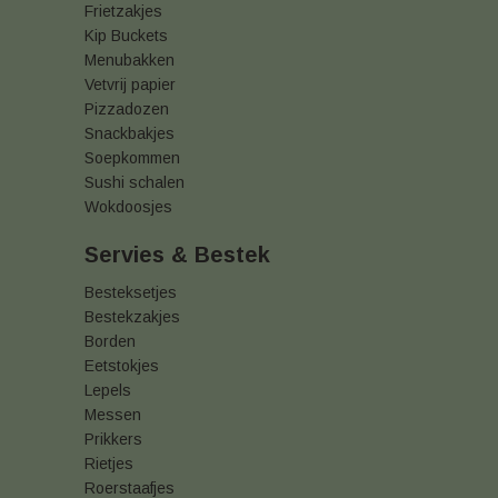
Frietzakjes
Kip Buckets
Menubakken
Vetvrij papier
Pizzadozen
Snackbakjes
Soepkommen
Sushi schalen
Wokdoosjes
Servies & Bestek
Besteksetjes
Bestekzakjes
Borden
Eetstokjes
Lepels
Messen
Prikkers
Rietjes
Roerstaafjes