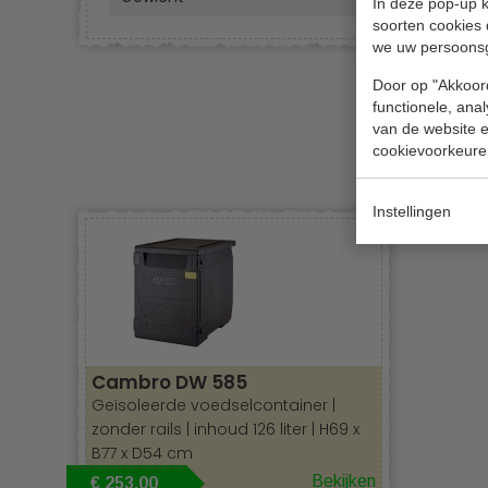
In deze pop-up k
soorten cookies 
we uw persoons
Door op "Akkoord
functionele, ana
van de website en
cookievoorkeure
Instellingen
Cambro DW 585
Geïsoleerde voedselcontainer |
zonder rails | inhoud 126 liter | H69 x
B77 x D54 cm
Bekijken
€ 253,00