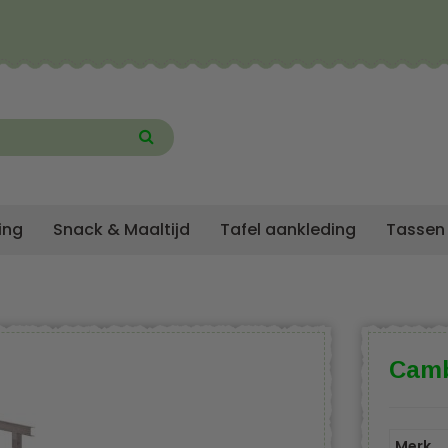
ing
Snack & Maaltijd
Tafel aankleding
Tassen
Camb
Merk