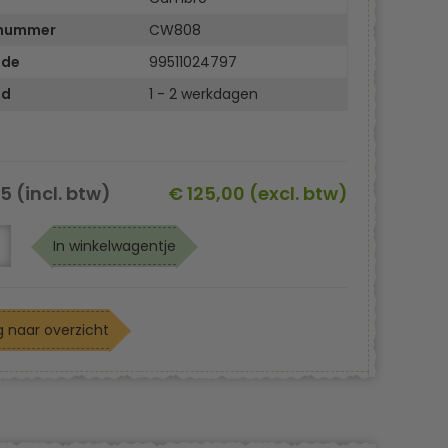
lnummer
CW808
ode
99511024797
jd
1 - 2 werkdagen
25 (incl. btw)
€ 125,00 (excl. btw)
In winkelwagentje
 naar overzicht