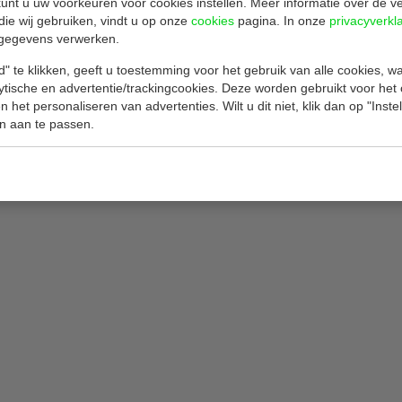
unt u uw voorkeuren voor cookies instellen. Meer informatie over de ve
die wij gebruiken, vindt u op onze
cookies
pagina. In onze
privacyverkl
gegevens verwerken.
" te klikken, geeft u toestemming voor het gebruik van alle cookies, 
lytische en advertentie/trackingcookies. Deze worden gebruikt voor het
Gerelateerde producten
 het personaliseren van advertenties. Wilt u dit niet, klik dan op "Inst
n aan te passen.