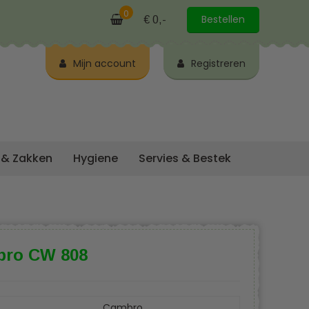
0
Bestellen
€ 0,-
Mijn account
Registreren
 & Zakken
Hygiene
Servies & Bestek
ro CW 808
Cambro