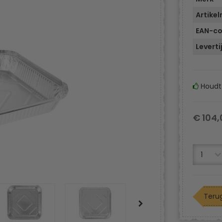
Artike
EAN-c
Leverti
Houdt
€ 104,
Terug