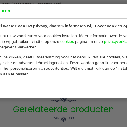
els (afzonderlijk verkrijgbaar)
 naar de stortplaats gaat
euren
l waarde aan uw privacy, daarom informeren wij u over cookies o
unt u uw voorkeuren voor cookies instellen. Meer informatie over de ve
4
die wij gebruiken, vindt u op onze
cookies
pagina. In onze
privacyverkl
23 x 3,9 cm
gegevens verwerken.
" te klikken, geeft u toestemming voor het gebruik van alle cookies, 
lytische en advertentie/trackingcookies. Deze worden gebruikt voor het
tuks
 het personaliseren van advertenties. Wilt u dit niet, klik dan op "Inst
n aan te passen.
Gerelateerde producten