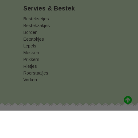
Servies & Bestek
Besteksetjes
Bestekzakjes
Borden
Eetstokjes
Lepels
Messen
Prikkers
Rietjes
Roerstaafjes
Vorken
akking kopen
Vershoudfolie online kopen