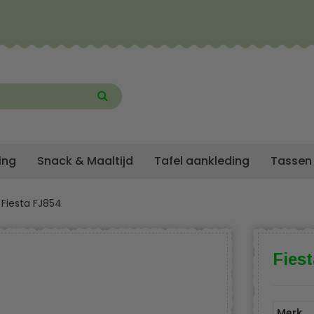
ing
Snack & Maaltijd
Tafel aankleding
Tassen
Fiesta FJ854
Fies
Merk