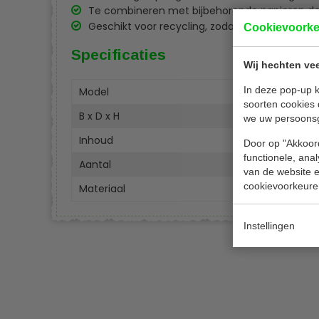
Te combineren met bijbehorende papieren deks
Geschikt voor recycling, zodat er minder afval
Cookievoork
Specificaties
Wij hechten vee
In deze pop-up k
Model
FJ 85
soorten cookies 
B x D x H
23 x 
we uw persoons
Inhoud
2 liter
Door op "Akkoord
functionele, ana
Aantal
200 s
van de website en
cookievoorkeure
Materiaal
Folie
Instellingen