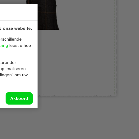
p onze website.
rschillende
aring
leest u hoe
waaronder
 optimaliseren
ellingen" om uw
Akkoord