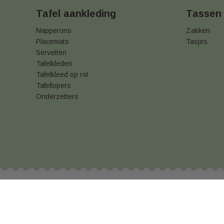
Tafel aankleding
Tassen
Napperons
Zakken
Placemats
Tasjes
Servetten
Tafelkleden
Tafelkleed op rol
Tafellopers
Onderzetters
Betaal & verzendinformatie
Algemene voorwaar
© 2026 Disposable Shop
info@disposableshop.b