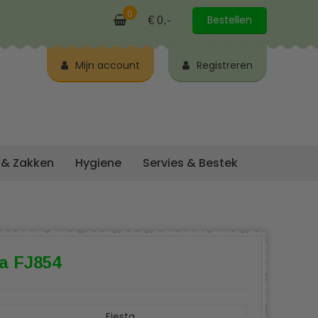
0
Bestellen
€ 0,-
Mijn account
Registreren
 & Zakken
Hygiene
Servies & Bestek
ta FJ854
Fiesta