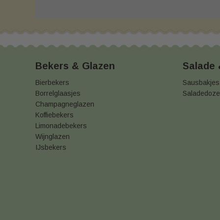
Bekers & Glazen
Salade
Bierbekers
Sausbakjes
Borrelglaasjes
Saladedoz
Champagneglazen
Koffiebekers
Limonadebekers
Wijnglazen
IJsbekers