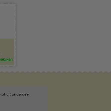
s
ekijken
tot dit onderdeel.