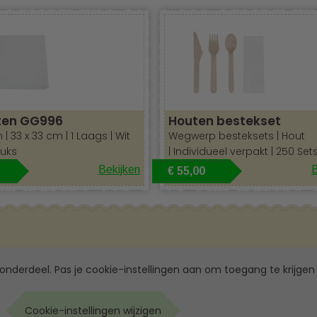
Eco friendly
ten GG996
Houten bestekset
 | 33 x 33 cm | 1 Laags | Wit
Wegwerp besteksets | Hout
tuks
| Individueel verpakt | 250 Set
Bekijken
B
€ 55,00
 onderdeel. Pas je cookie-instellingen aan om toegang te krijgen 
Cookie-instellingen wijzigen