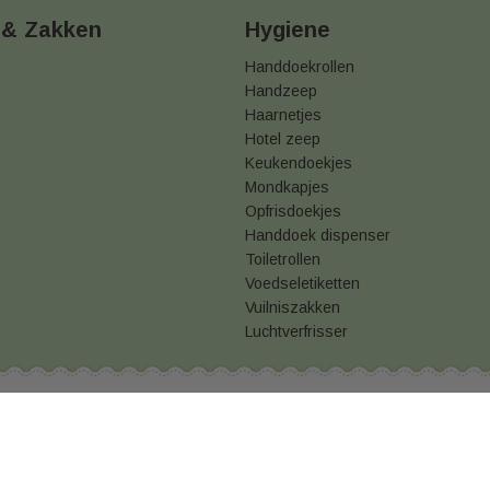
 & Zakken
Hygiene
Handdoekrollen
Handzeep
Haarnetjes
Hotel zeep
Keukendoekjes
Mondkapjes
Opfrisdoekjes
Handdoek dispenser
Toiletrollen
Voedseletiketten
Vuilniszakken
Luchtverfrisser
den
Privacy statement
Cookies
Retouren
Snackverp
e