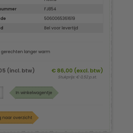
lnummer
FJ854
ode
5060065361619
jd
Bel voor levertijd
 gerechten langer warm
05 (incl. btw)
€ 86,00 (excl. btw)
Stukprijs: € 0,52 p.st.
In winkelwagentje
 naar overzicht